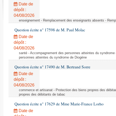
Rapports d'enquête
Date de
Rapports législatifs
dépôt :
Rapports sur l'application des lois
04/08/2026
Baromètre de l’application des lois
enseignement - Remplacement des enseignants absents - Remp
Question écrite n° 17598 de M. Paul Molac
Dossiers législatifs
Date de
Budget et sécurité sociale
dépôt :
04/08/2026
Questions écrites et orales
santé - Accompagnement des personnes atteintes du syndrome
Comptes rendus des débats
personnes atteintes du syndrome de Diogène
Question écrite n° 17490 de M. Bertrand Sorre
Date de
dépôt :
04/08/2026
commerce et artisanat - Protection des biens propres des débita
propres des débitants de tabac
Question écrite n° 17629 de Mme Marie-France Lorho
Date de