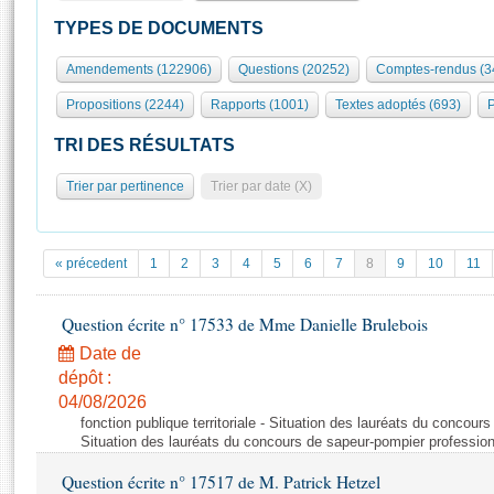
S'id
Présidence
Séance publique
Rôle et pouvoirs de l'Assemblée
Visiter l'Assemblée
TYPES DE DOCUMENTS
Fiches « Connaissance de l’Assemblée »
577 députés
Commissions et autres organes
Visite virtuelle du palais Bourbon
Amendements (122906)
Questions (20252)
Comptes-rendus (3
Organisation de l'Assemblée
Groupes politiques
Europe et International
Assister à une séance
Mot
Propositions (2244)
Rapports (1001)
Textes adoptés (693)
P
Présidence
Conférence des Présidents
Bureau
Collège des Ques
Élections législatives
Contrôle et évaluation
Accès des chercheurs à l’Assemblée
TRI DES RÉSULTATS
Congrès
Les évènements
S'inscrire
Trier par pertinence
Trier par date (X)
Pétitions
Statistiques et chiffres clés
Transparence et déontologie
Vous n'ave
Patrimoine
E
Documents de référence
« précedent
1
2
3
4
5
6
7
8
9
10
11
La Bibliothèque
( Constitution | Règlement de l'Assemblée ... )
Documents parlementaires
Les archives
Question écrite n° 17533 de Mme Danielle Brulebois
Projets de loi
Contacts et plan d'accès
Date de
Propositions de loi
Histoire
Photos libres de droit
dépôt :
Amendements
Juniors
04/08/2026
Textes adoptés
fonction publique territoriale - Situation des lauréats du concour
Anciennes législatures
Situation des lauréats du concours de sapeur-pompier professio
Liens vers les sites publics
Rapports d'information
Question écrite n° 17517 de M. Patrick Hetzel