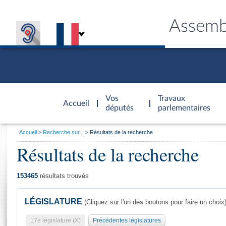
Assemb
Accèder à
la page
Vos
Travaux
Accueil
d'accueil
députés
parlementaires
Vous
Accueil
Recherche sur...
Résultats de la recherche
êtes
Résultats de la recherche
Général
ici
CONNEX
TRAVA
CONNA
DÉC
:
153465
résultats trouvés
LÉGISLATURE
(Cliquez sur l'un des boutons pour faire un choix
17e législature (X)
Précédentes législatures