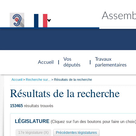
Assemb
Accèder à
la page
Vos
Travaux
Accueil
d'accueil
députés
parlementaires
Vous
Accueil
Recherche sur...
Résultats de la recherche
êtes
Résultats de la recherche
Général
ici
CONNEX
TRAVA
CONNA
DÉC
:
153465
résultats trouvés
LÉGISLATURE
(Cliquez sur l'un des boutons pour faire un choix
17e législature (X)
Précédentes législatures