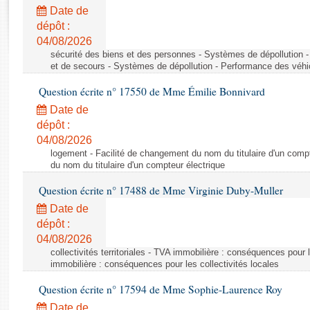
Rapports d'enquête
Date de
Rapports législatifs
dépôt :
Rapports sur l'application des lois
04/08/2026
Baromètre de l’application des lois
sécurité des biens et des personnes - Systèmes de dépollution 
et de secours - Systèmes de dépollution - Performance des véhi
Question écrite n° 17550 de Mme Émilie Bonnivard
Dossiers législatifs
Date de
Budget et sécurité sociale
dépôt :
Questions écrites et orales
04/08/2026
Comptes rendus des débats
logement - Facilité de changement du nom du titulaire d'un compt
du nom du titulaire d'un compteur électrique
Question écrite n° 17488 de Mme Virginie Duby-Muller
Date de
dépôt :
04/08/2026
collectivités territoriales - TVA immobilière : conséquences pour 
immobilière : conséquences pour les collectivités locales
Question écrite n° 17594 de Mme Sophie-Laurence Roy
Date de