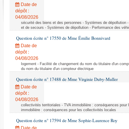
Rapports d'enquête
Date de
Rapports législatifs
dépôt :
Rapports sur l'application des lois
04/08/2026
Baromètre de l’application des lois
sécurité des biens et des personnes - Systèmes de dépollution 
et de secours - Systèmes de dépollution - Performance des véhi
Question écrite n° 17550 de Mme Émilie Bonnivard
Dossiers législatifs
Date de
Budget et sécurité sociale
dépôt :
Questions écrites et orales
04/08/2026
Comptes rendus des débats
logement - Facilité de changement du nom du titulaire d'un compt
du nom du titulaire d'un compteur électrique
Question écrite n° 17488 de Mme Virginie Duby-Muller
Date de
dépôt :
04/08/2026
collectivités territoriales - TVA immobilière : conséquences pour 
immobilière : conséquences pour les collectivités locales
Question écrite n° 17594 de Mme Sophie-Laurence Roy
Date de