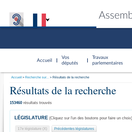
Assemb
Accèder à
la page
Vos
Travaux
Accueil
d'accueil
députés
parlementaires
Vous
Accueil
Recherche sur...
Résultats de la recherche
êtes
Résultats de la recherche
Général
ici
CONNEX
TRAVA
CONNA
DÉC
:
153460
résultats trouvés
LÉGISLATURE
(Cliquez sur l'un des boutons pour faire un choix
17e législature (X)
Précédentes législatures