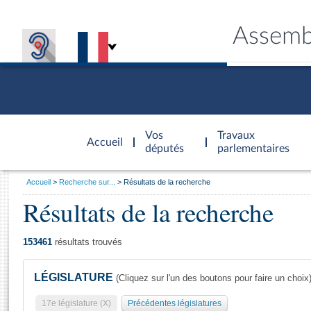
Assemb
Accèder à
la page
Vos
Travaux
Accueil
d'accueil
députés
parlementaires
Vous
Accueil
Recherche sur...
Résultats de la recherche
êtes
Résultats de la recherche
Général
ici
CONNEX
TRAVA
CONNA
DÉC
:
153461
résultats trouvés
LÉGISLATURE
(Cliquez sur l'un des boutons pour faire un choix
17e législature (X)
Précédentes législatures