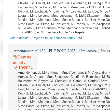
Rapports d'enquête
Chikirou, M. Clouet, M. Coquerel, M. Coulomme, M. Delogu, M.
Rapports législatifs
Fernandes, Mme Ferrer, M. Gaillard, Mme Guett&#233;, M. Gu
Kerbrat, M. Lachaud, M. Lahmar, M. Laisney, M. Le Coq, M. Le
Rapports sur l'application des lois
Legrain, Mme Lejeune, Mme Lepvraud, M. L&#233;aument, Mme
Baromètre de l’application des lois
Maximi, Mme Mesmeur, Mme Manon Meunier, M. Nilor, Mme N
Mme Panot, M. Pilato, M. Piquemal, M. Portes, M. Prud&apos;h
M. Saintoul, Mme Soudais, Mme Stambach-Terrenoir, M. Tach&
Trouv&#233; et M. Vannier - Article 42 -
Rejeté
Dossiers législatifs
Voir le dossier (Projet de loi de finances pour 2025)
Budget et sécurité sociale
Questions écrites et orales
Amendement n° 159 - PLF POUR 2025 - 1ère lecture (1ère ass
Comptes rendus des débats
Date de
dépôt :
18/10/2024
Amendement de Mme Hignet, Mme Abomangoli, M. Alexandre, 
Arenas, M. Arnault, Mme Belouassa-Cherifi, M. Bernalicis, M. 
Boumertit, M. Boyard, M. Cadalen, M. Caron, M. Carri&#232;re
Chikirou, M. Clouet, M. Coquerel, M. Coulomme, M. Delogu, M
Feld, M. Fernandes, Mme Ferrer, M. Gaillard, Mme Guett&#233
Kerbrat, M. Lachaud, M. Lahmar, M. Laisney, M. Le Coq, M. Le
Legrain, Mme Lejeune, Mme Lepvraud, M. L&#233;aument, Mme
Maximi, Mme Mesmeur, Mme Manon Meunier, M. Nilor, Mme N
Mme Panot, M. Pilato, M. Piquemal, M. Portes, M. Prud&apos;h