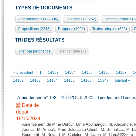
S'id
Présidence
Séance publique
Rôle et pouvoirs de l'Assemblée
Visiter l'Assemblée
TYPES DE DOCUMENTS
Fiches « Connaissance de l’Assemblée »
577 députés
Commissions et autres organes
Visite virtuelle du palais Bourbon
Amendements (122906)
Questions (20252)
Comptes-rendus (3
Organisation de l'Assemblée
Groupes politiques
Europe et International
Assister à une séance
Mot
Propositions (2245)
Rapports (1001)
Textes adoptés (693)
P
Présidence
Conférence des Présidents
Bureau
Collège des Ques
Élections législatives
Contrôle et évaluation
Accès des chercheurs à l’Assemblée
TRI DES RÉSULTATS
Congrès
Les évènements
S'inscrire
Trier par pertinence
Trier par date (X)
Pétitions
Statistiques et chiffres clés
Transparence et déontologie
Vous n'ave
Patrimoine
E
Documents de référence
« précedent
1
14153
14154
14155
14156
14157
1
La Bibliothèque
( Constitution | Règlement de l'Assemblée ... )
Documents parlementaires
14162
14163
14164
14165
14166
15347
suivant »
Les archives
Projets de loi
Contacts et plan d'accès
Amendement n° 138 - PLF POUR 2025 - 1ère lecture (1ère ass
Propositions de loi
Histoire
Photos libres de droit
Amendements
Date de
Juniors
dépôt :
Textes adoptés
Anciennes législatures
18/10/2024
Amendement de Mme Dufour, Mme Abomangoli, M. Alexandre, 
Liens vers les sites publics
Rapports d'information
Arenas, M. Arnault, Mme Belouassa-Cherifi, M. Bernalicis, M. 
Boumertit, M. Boyard, M. Cadalen, M. Caron, M. Carri&#232;re