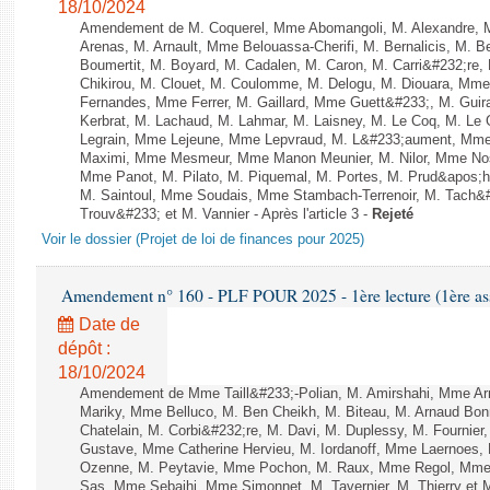
18/10/2024
Amendement de M. Coquerel, Mme Abomangoli, M. Alexandre, 
Arenas, M. Arnault, Mme Belouassa-Cherifi, M. Bernalicis, M. 
Boumertit, M. Boyard, M. Cadalen, M. Caron, M. Carri&#232;re
Chikirou, M. Clouet, M. Coulomme, M. Delogu, M. Diouara, Mm
Fernandes, Mme Ferrer, M. Gaillard, Mme Guett&#233;, M. Gu
Kerbrat, M. Lachaud, M. Lahmar, M. Laisney, M. Le Coq, M. Le
Legrain, Mme Lejeune, Mme Lepvraud, M. L&#233;aument, Mme
Maximi, Mme Mesmeur, Mme Manon Meunier, M. Nilor, Mme N
Mme Panot, M. Pilato, M. Piquemal, M. Portes, M. Prud&apos;h
M. Saintoul, Mme Soudais, Mme Stambach-Terrenoir, M. Tach&
Trouv&#233; et M. Vannier - Après l'article 3 -
Rejeté
Voir le dossier (Projet de loi de finances pour 2025)
Amendement n° 160 - PLF POUR 2025 - 1ère lecture (1ère ass
Date de
dépôt :
18/10/2024
Amendement de Mme Taill&#233;-Polian, M. Amirshahi, Mme Arr
Mariky, Mme Belluco, M. Ben Cheikh, M. Biteau, M. Arnaud Bo
Chatelain, M. Corbi&#232;re, M. Davi, M. Duplessy, M. Fournier
Gustave, Mme Catherine Hervieu, M. Iordanoff, Mme Laernoes,
Ozenne, M. Peytavie, Mme Pochon, M. Raux, Mme Regol, Mme 
Sas, Mme Sebaihi, Mme Simonnet, M. Tavernier, M. Thierry et M