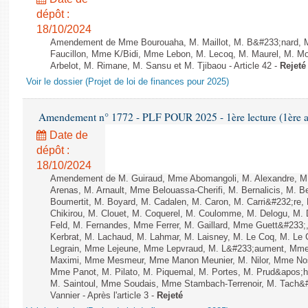
dépôt :
18/10/2024
Amendement de Mme Bourouaha, M. Maillot, M. B&#233;nard, 
Faucillon, Mme K/Bidi, Mme Lebon, M. Lecoq, M. Maurel, M. M
Arbelot, M. Rimane, M. Sansu et M. Tjibaou - Article 42 -
Rejeté
Voir le dossier (Projet de loi de finances pour 2025)
Amendement n° 1772 - PLF POUR 2025 - 1ère lecture (1ère as
Date de
dépôt :
18/10/2024
Amendement de M. Guiraud, Mme Abomangoli, M. Alexandre, M
Arenas, M. Arnault, Mme Belouassa-Cherifi, M. Bernalicis, M. 
Boumertit, M. Boyard, M. Cadalen, M. Caron, M. Carri&#232;re
Chikirou, M. Clouet, M. Coquerel, M. Coulomme, M. Delogu, M
Feld, M. Fernandes, Mme Ferrer, M. Gaillard, Mme Guett&#23
Kerbrat, M. Lachaud, M. Lahmar, M. Laisney, M. Le Coq, M. Le
Legrain, Mme Lejeune, Mme Lepvraud, M. L&#233;aument, Mme
Maximi, Mme Mesmeur, Mme Manon Meunier, M. Nilor, Mme N
Mme Panot, M. Pilato, M. Piquemal, M. Portes, M. Prud&apos;h
M. Saintoul, Mme Soudais, Mme Stambach-Terrenoir, M. Tach&#
Vannier - Après l'article 3 -
Rejeté