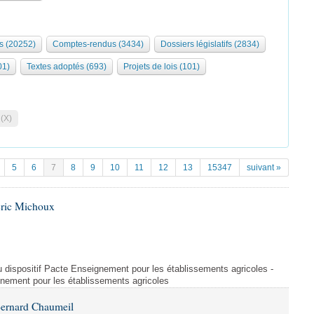
s (20252)
Comptes-rendus (3434)
Dossiers législatifs (2834)
01)
Textes adoptés (693)
Projets de lois (101)
 (X)
5
6
7
8
9
10
11
12
13
15347
suivant »
Éric Michoux
u dispositif Pacte Enseignement pour les établissements agricoles -
gnement pour les établissements agricoles
Bernard Chaumeil