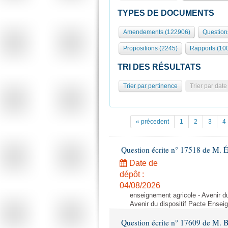
TYPES DE DOCUMENTS
Amendements (122906)
Question
Propositions (2245)
Rapports (10
TRI DES RÉSULTATS
Trier par pertinence
Trier par date
« précedent
1
2
3
4
Question écrite n° 17518 de M. 
Date de
dépôt :
04/08/2026
enseignement agricole - Avenir d
Avenir du dispositif Pacte Ensei
Question écrite n° 17609 de M. 