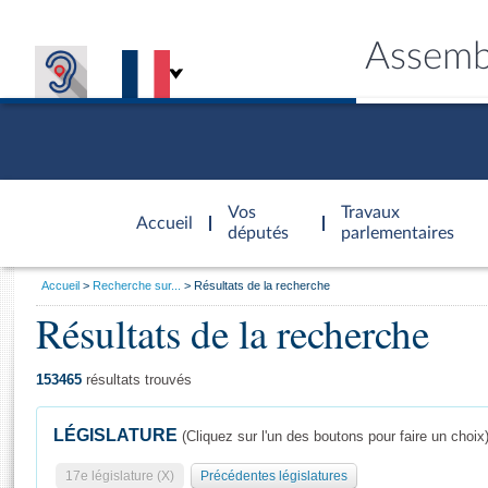
Assemb
Accèder à
la page
Vos
Travaux
Accueil
d'accueil
députés
parlementaires
Vous
Accueil
Recherche sur...
Résultats de la recherche
êtes
Résultats de la recherche
Général
ici
CONNEX
TRAVA
CONNA
DÉC
:
153465
résultats trouvés
LÉGISLATURE
(Cliquez sur l'un des boutons pour faire un choix
17e législature (X)
Précédentes législatures