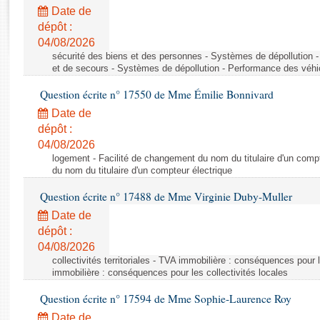
Rapports d'enquête
Date de
Rapports législatifs
dépôt :
Rapports sur l'application des lois
04/08/2026
Baromètre de l’application des lois
sécurité des biens et des personnes - Systèmes de dépollution 
et de secours - Systèmes de dépollution - Performance des véhi
Question écrite n° 17550 de Mme Émilie Bonnivard
Dossiers législatifs
Date de
Budget et sécurité sociale
dépôt :
Questions écrites et orales
04/08/2026
Comptes rendus des débats
logement - Facilité de changement du nom du titulaire d'un compt
du nom du titulaire d'un compteur électrique
Question écrite n° 17488 de Mme Virginie Duby-Muller
Date de
dépôt :
04/08/2026
collectivités territoriales - TVA immobilière : conséquences pour 
immobilière : conséquences pour les collectivités locales
Question écrite n° 17594 de Mme Sophie-Laurence Roy
Date de