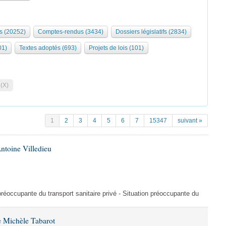
s (20252)
Comptes-rendus (3434)
Dossiers législatifs (2834)
01)
Textes adoptés (693)
Projets de lois (101)
 (X)
1
2
3
4
5
6
7
15347
suivant »
ntoine Villedieu
préoccupante du transport sanitaire privé - Situation préoccupante du
 Michèle Tabarot