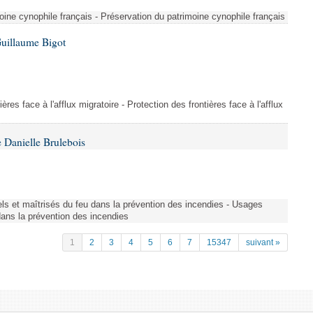
ine cynophile français - Préservation du patrimoine cynophile français
Guillaume Bigot
ères face à l'afflux migratoire - Protection des frontières face à l'afflux
 Danielle Brulebois
nels et maîtrisés du feu dans la prévention des incendies - Usages
 dans la prévention des incendies
1
2
3
4
5
6
7
15347
suivant »