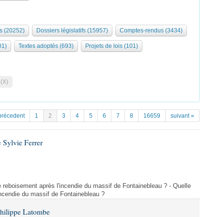
s (20252)
Dossiers législatifs (15957)
Comptes-rendus (3434)
01)
Textes adoptés (693)
Projets de lois (101)
 (X)
précedent
1
2
3
4
5
6
7
8
16659
suivant »
 Sylvie Ferrer
 de reboisement après l'incendie du massif de Fontainebleau ? - Quelle
incendie du massif de Fontainebleau ?
Philippe Latombe