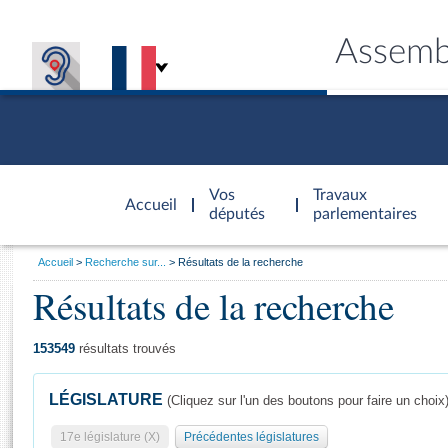
Assemb
Accèder à
la page
Vos
Travaux
Accueil
d'accueil
députés
parlementaires
Vous
Accueil
Recherche sur...
Résultats de la recherche
êtes
Résultats de la recherche
Général
ici
CONNEX
TRAVA
CONNA
DÉC
:
153549
résultats trouvés
LÉGISLATURE
(Cliquez sur l'un des boutons pour faire un choix
17e législature (X)
Précédentes législatures