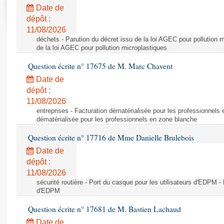
Rapports d'enquête
Date de
Rapports législatifs
dépôt :
Rapports sur l'application des lois
11/08/2026
Baromètre de l’application des lois
déchets - Parution du décret issu de la loi AGEC pour pollution m
de la loi AGEC pour pollution microplastiques
Question écrite n° 17675 de M. Marc Chavent
Dossiers législatifs
Date de
Budget et sécurité sociale
dépôt :
Questions écrites et orales
11/08/2026
Comptes rendus des débats
entreprises - Facturation dématérialisée pour les professionnels
dématérialisée pour les professionnels en zone blanche
Question écrite n° 17716 de Mme Danielle Brulebois
Date de
dépôt :
11/08/2026
sécurité routière - Port du casque pour les utilisateurs d'EDPM - 
d'EDPM
Question écrite n° 17681 de M. Bastien Lachaud
Date de