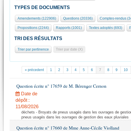
S'id
Présidence
Séance publique
Rôle et pouvoirs de l'Assemblée
Visiter l'Assemblée
TYPES DE DOCUMENTS
Fiches « Connaissance de l’Assemblée »
577 députés
Commissions et autres organes
Visite virtuelle du palais Bourbon
Amendements (122906)
Questions (20336)
Comptes-rendus (3
Organisation de l'Assemblée
Groupes politiques
Europe et International
Assister à une séance
Mot
Propositions (2244)
Rapports (1001)
Textes adoptés (693)
P
Présidence
Conférence des Présidents
Bureau
Collège des Ques
Élections législatives
Contrôle et évaluation
Accès des chercheurs à l’Assemblée
TRI DES RÉSULTATS
Congrès
Les évènements
S'inscrire
Trier par pertinence
Trier par date (X)
Pétitions
Statistiques et chiffres clés
Transparence et déontologie
Vous n'ave
Patrimoine
E
Documents de référence
« précedent
1
2
3
4
5
6
7
8
9
10
La Bibliothèque
( Constitution | Règlement de l'Assemblée ... )
Documents parlementaires
Les archives
Question écrite n° 17659 de M. Bérenger Cernon
Projets de loi
Contacts et plan d'accès
Date de
Propositions de loi
Histoire
Photos libres de droit
dépôt :
Amendements
Juniors
11/08/2026
Textes adoptés
déchets - Broyats de pneus usagés dans les ouvrages de gestion
Anciennes législatures
pneus usagés dans les ouvrages de gestion des eaux pluviales
Liens vers les sites publics
Rapports d'information
Question écrite n° 17660 de Mme Anne-Cécile Violland