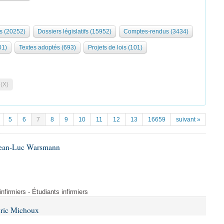
s (20252)
Dossiers législatifs (15952)
Comptes-rendus (3434)
01)
Textes adoptés (693)
Projets de lois (101)
 (X)
5
6
7
8
9
10
11
12
13
16659
suivant »
 Jean-Luc Warsmann
nfirmiers - Étudiants infirmiers
Éric Michoux