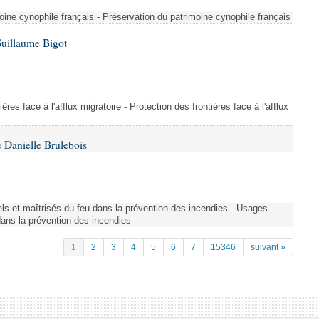
ine cynophile français - Préservation du patrimoine cynophile français
Guillaume Bigot
ères face à l'afflux migratoire - Protection des frontières face à l'afflux
 Danielle Brulebois
nels et maîtrisés du feu dans la prévention des incendies - Usages
 dans la prévention des incendies
1
2
3
4
5
6
7
15346
suivant »