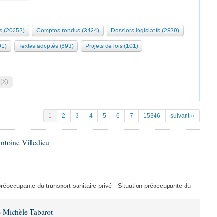
s (20252)
Comptes-rendus (3434)
Dossiers législatifs (2829)
01)
Textes adoptés (693)
Projets de lois (101)
 (X)
1
2
3
4
5
6
7
15346
suivant »
ntoine Villedieu
préoccupante du transport sanitaire privé - Situation préoccupante du
 Michèle Tabarot