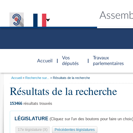
Assemb
Accèder à
la page
Vos
Travaux
Accueil
d'accueil
députés
parlementaires
Vous
Accueil
Recherche sur...
Résultats de la recherche
êtes
Résultats de la recherche
Général
ici
CONNEX
TRAVA
CONNA
DÉC
:
153466
résultats trouvés
LÉGISLATURE
(Cliquez sur l'un des boutons pour faire un choix
17e législature (X)
Précédentes législatures