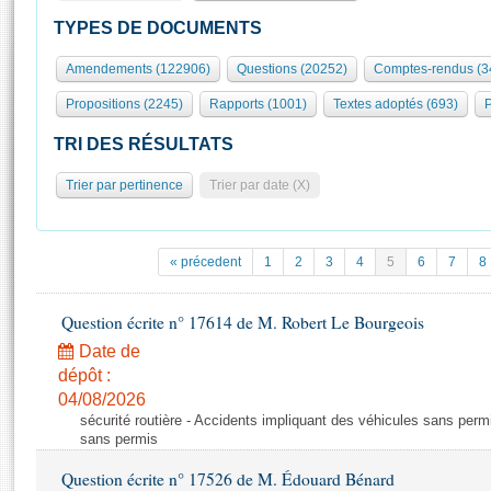
S'id
Présidence
Séance publique
Rôle et pouvoirs de l'Assemblée
Visiter l'Assemblée
TYPES DE DOCUMENTS
Fiches « Connaissance de l’Assemblée »
577 députés
Commissions et autres organes
Visite virtuelle du palais Bourbon
Amendements (122906)
Questions (20252)
Comptes-rendus (3
Organisation de l'Assemblée
Groupes politiques
Europe et International
Assister à une séance
Mot
Propositions (2245)
Rapports (1001)
Textes adoptés (693)
P
Présidence
Conférence des Présidents
Bureau
Collège des Ques
Élections législatives
Contrôle et évaluation
Accès des chercheurs à l’Assemblée
TRI DES RÉSULTATS
Congrès
Les évènements
S'inscrire
Trier par pertinence
Trier par date (X)
Pétitions
Statistiques et chiffres clés
Transparence et déontologie
Vous n'ave
Patrimoine
E
Documents de référence
« précedent
1
2
3
4
5
6
7
8
La Bibliothèque
( Constitution | Règlement de l'Assemblée ... )
Documents parlementaires
Les archives
Question écrite n° 17614 de M. Robert Le Bourgeois
Projets de loi
Contacts et plan d'accès
Date de
Propositions de loi
Histoire
Photos libres de droit
dépôt :
Amendements
Juniors
04/08/2026
Textes adoptés
sécurité routière - Accidents impliquant des véhicules sans perm
Anciennes législatures
sans permis
Liens vers les sites publics
Rapports d'information
Question écrite n° 17526 de M. Édouard Bénard