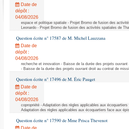
Rapports d'enquête
Date de
Rapports législatifs
dépôt :
Rapports sur l'application des lois
04/08/2026
Baromètre de l’application des lois
espace et politique spatiale - Projet Bromo de fusion des activit
Leonardo - Projet Bromo de fusion des activités spatiales de Tha
Question écrite n° 17587 de M. Michel Lauzzana
Dossiers législatifs
Date de
Budget et sécurité sociale
dépôt :
Questions écrites et orales
04/08/2026
Comptes rendus des débats
recherche et innovation - Baisse de la durée des projets ouvrant 
- Baisse de la durée des projets ouvrant droit au contrat de missi
Question écrite n° 17496 de M. Éric Pauget
Date de
dépôt :
04/08/2026
copropriété - Adaptation des règles applicables aux écoquartiers
Adaptation des règles applicables aux écoquartiers face aux épi
Question écrite n° 17590 de Mme Prisca Thevenot
Date de