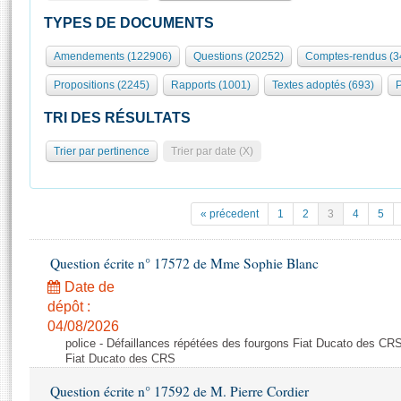
S'id
Présidence
Séance publique
Rôle et pouvoirs de l'Assemblée
Visiter l'Assemblée
TYPES DE DOCUMENTS
Fiches « Connaissance de l’Assemblée »
577 députés
Commissions et autres organes
Visite virtuelle du palais Bourbon
Amendements (122906)
Questions (20252)
Comptes-rendus (3
Organisation de l'Assemblée
Groupes politiques
Europe et International
Assister à une séance
Mot
Propositions (2245)
Rapports (1001)
Textes adoptés (693)
P
Présidence
Conférence des Présidents
Bureau
Collège des Ques
Élections législatives
Contrôle et évaluation
Accès des chercheurs à l’Assemblée
TRI DES RÉSULTATS
Congrès
Les évènements
S'inscrire
Trier par pertinence
Trier par date (X)
Pétitions
Statistiques et chiffres clés
Transparence et déontologie
Vous n'ave
Patrimoine
E
Documents de référence
« précedent
1
2
3
4
5
La Bibliothèque
( Constitution | Règlement de l'Assemblée ... )
Documents parlementaires
Les archives
Question écrite n° 17572 de Mme Sophie Blanc
Projets de loi
Contacts et plan d'accès
Date de
Propositions de loi
Histoire
Photos libres de droit
dépôt :
Amendements
Juniors
04/08/2026
Textes adoptés
police - Défaillances répétées des fourgons Fiat Ducato des CRS
Anciennes législatures
Fiat Ducato des CRS
Liens vers les sites publics
Rapports d'information
Question écrite n° 17592 de M. Pierre Cordier