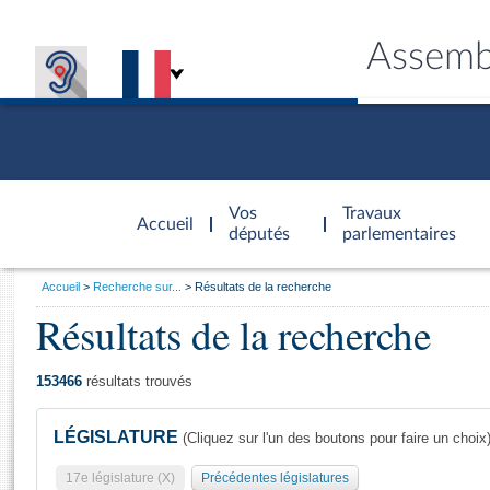
Assemb
Accèder à
la page
Vos
Travaux
Accueil
d'accueil
députés
parlementaires
Vous
Accueil
Recherche sur...
Résultats de la recherche
êtes
Résultats de la recherche
Général
ici
CONNEX
TRAVA
CONNA
DÉC
:
153466
résultats trouvés
LÉGISLATURE
(Cliquez sur l'un des boutons pour faire un choix
17e législature (X)
Précédentes législatures