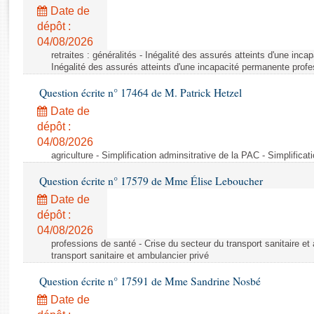
Rapports d'enquête
Date de
Rapports législatifs
dépôt :
Rapports sur l'application des lois
04/08/2026
Baromètre de l’application des lois
retraites : généralités - Inégalité des assurés atteints d'une inc
Inégalité des assurés atteints d'une incapacité permanente profe
Question écrite n° 17464 de M. Patrick Hetzel
Dossiers législatifs
Date de
Budget et sécurité sociale
dépôt :
Questions écrites et orales
04/08/2026
Comptes rendus des débats
agriculture - Simplification adminsitrative de la PAC - Simplifica
Question écrite n° 17579 de Mme Élise Leboucher
Date de
dépôt :
04/08/2026
professions de santé - Crise du secteur du transport sanitaire et
transport sanitaire et ambulancier privé
Question écrite n° 17591 de Mme Sandrine Nosbé
Date de