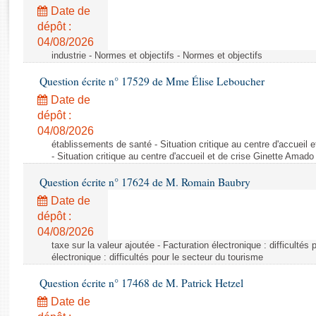
Rapports d'enquête
Date de
Rapports législatifs
dépôt :
Rapports sur l'application des lois
04/08/2026
Baromètre de l’application des lois
industrie - Normes et objectifs - Normes et objectifs
Question écrite n° 17529 de Mme Élise Leboucher
Dossiers législatifs
Date de
Budget et sécurité sociale
dépôt :
04/08/2026
Questions écrites et orales
établissements de santé - Situation critique au centre d'accuei
Comptes rendus des débats
- Situation critique au centre d'accueil et de crise Ginette Ama
Question écrite n° 17624 de M. Romain Baubry
Date de
dépôt :
04/08/2026
taxe sur la valeur ajoutée - Facturation électronique : difficultés
électronique : difficultés pour le secteur du tourisme
Question écrite n° 17468 de M. Patrick Hetzel
Date de