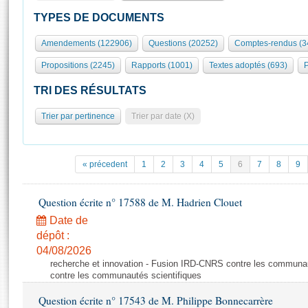
S'id
Présidence
Séance publique
Rôle et pouvoirs de l'Assemblée
Visiter l'Assemblée
TYPES DE DOCUMENTS
Fiches « Connaissance de l’Assemblée »
577 députés
Commissions et autres organes
Visite virtuelle du palais Bourbon
Amendements (122906)
Questions (20252)
Comptes-rendus (3
Organisation de l'Assemblée
Groupes politiques
Europe et International
Assister à une séance
Mot
Propositions (2245)
Rapports (1001)
Textes adoptés (693)
P
Présidence
Conférence des Présidents
Bureau
Collège des Ques
Élections législatives
Contrôle et évaluation
Accès des chercheurs à l’Assemblée
TRI DES RÉSULTATS
Congrès
Les évènements
S'inscrire
Trier par pertinence
Trier par date (X)
Pétitions
Statistiques et chiffres clés
Transparence et déontologie
Vous n'ave
Patrimoine
E
Documents de référence
« précedent
1
2
3
4
5
6
7
8
9
La Bibliothèque
( Constitution | Règlement de l'Assemblée ... )
Documents parlementaires
Les archives
Question écrite n° 17588 de M. Hadrien Clouet
Projets de loi
Contacts et plan d'accès
Date de
Propositions de loi
Histoire
Photos libres de droit
dépôt :
Amendements
Juniors
04/08/2026
Textes adoptés
recherche et innovation - Fusion IRD-CNRS contre les communa
Anciennes législatures
contre les communautés scientifiques
Liens vers les sites publics
Rapports d'information
Question écrite n° 17543 de M. Philippe Bonnecarrère