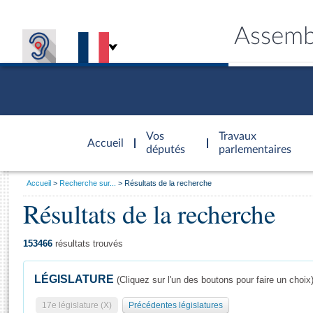
Assemb
Accèder à
la page
Vos
Travaux
Accueil
d'accueil
députés
parlementaires
Vous
Accueil
Recherche sur...
Résultats de la recherche
êtes
Résultats de la recherche
Général
ici
CONNEX
TRAVA
CONNA
DÉC
:
153466
résultats trouvés
LÉGISLATURE
(Cliquez sur l'un des boutons pour faire un choix
17e législature (X)
Précédentes législatures