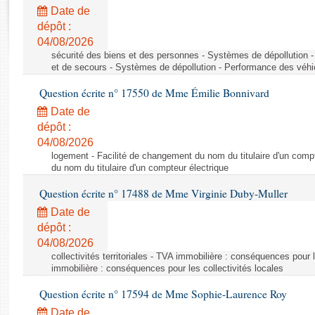
Rapports d'enquête
Date de
Rapports législatifs
dépôt :
Rapports sur l'application des lois
04/08/2026
Baromètre de l’application des lois
sécurité des biens et des personnes - Systèmes de dépollution 
et de secours - Systèmes de dépollution - Performance des véhi
Question écrite n° 17550 de Mme Émilie Bonnivard
Dossiers législatifs
Date de
Budget et sécurité sociale
dépôt :
Questions écrites et orales
04/08/2026
Comptes rendus des débats
logement - Facilité de changement du nom du titulaire d'un compt
du nom du titulaire d'un compteur électrique
Question écrite n° 17488 de Mme Virginie Duby-Muller
Date de
dépôt :
04/08/2026
collectivités territoriales - TVA immobilière : conséquences pour 
immobilière : conséquences pour les collectivités locales
Question écrite n° 17594 de Mme Sophie-Laurence Roy
Date de