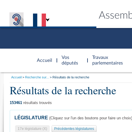
Assemb
Accèder à
la page
Vos
Travaux
Accueil
d'accueil
députés
parlementaires
Vous
Accueil
Recherche sur...
Résultats de la recherche
êtes
Résultats de la recherche
Général
ici
CONNEX
TRAVA
CONNA
DÉC
:
153461
résultats trouvés
LÉGISLATURE
(Cliquez sur l'un des boutons pour faire un choix
17e législature (X)
Précédentes législatures