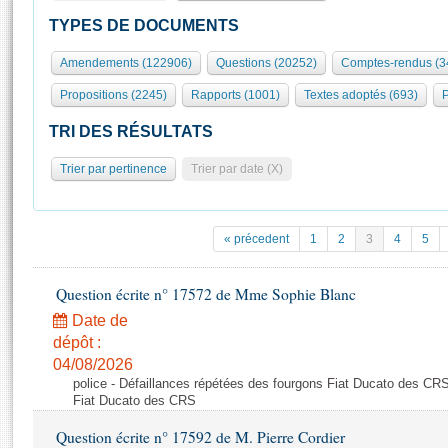
S'id
Présidence
Séance publique
Rôle et pouvoirs de l'Assemblée
Visiter l'Assemblée
TYPES DE DOCUMENTS
Fiches « Connaissance de l’Assemblée »
577 députés
Commissions et autres organes
Visite virtuelle du palais Bourbon
Amendements (122906)
Questions (20252)
Comptes-rendus (3
Organisation de l'Assemblée
Groupes politiques
Europe et International
Assister à une séance
Mot
Propositions (2245)
Rapports (1001)
Textes adoptés (693)
P
Présidence
Conférence des Présidents
Bureau
Collège des Ques
Élections législatives
Contrôle et évaluation
Accès des chercheurs à l’Assemblée
TRI DES RÉSULTATS
Congrès
Les évènements
S'inscrire
Trier par pertinence
Trier par date (X)
Pétitions
Statistiques et chiffres clés
Transparence et déontologie
Vous n'ave
Patrimoine
E
Documents de référence
« précedent
1
2
3
4
5
La Bibliothèque
( Constitution | Règlement de l'Assemblée ... )
Documents parlementaires
Les archives
Question écrite n° 17572 de Mme Sophie Blanc
Projets de loi
Contacts et plan d'accès
Date de
Propositions de loi
Histoire
Photos libres de droit
dépôt :
Amendements
Juniors
04/08/2026
Textes adoptés
police - Défaillances répétées des fourgons Fiat Ducato des CRS
Anciennes législatures
Fiat Ducato des CRS
Liens vers les sites publics
Rapports d'information
Question écrite n° 17592 de M. Pierre Cordier