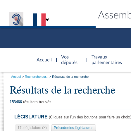
Assemb
Accèder à
la page
Vos
Travaux
Accueil
d'accueil
députés
parlementaires
Vous
Accueil
Recherche sur...
Résultats de la recherche
êtes
Résultats de la recherche
Général
ici
CONNEX
TRAVA
CONNA
DÉC
:
153466
résultats trouvés
LÉGISLATURE
(Cliquez sur l'un des boutons pour faire un choix
17e législature (X)
Précédentes législatures