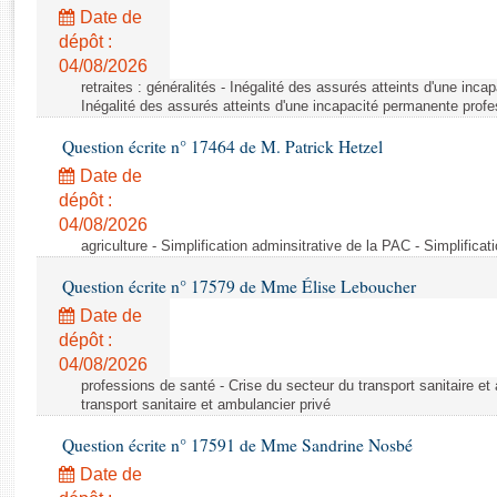
Rapports d'enquête
Date de
Rapports législatifs
dépôt :
Rapports sur l'application des lois
04/08/2026
Baromètre de l’application des lois
retraites : généralités - Inégalité des assurés atteints d'une inc
Inégalité des assurés atteints d'une incapacité permanente profe
Question écrite n° 17464 de M. Patrick Hetzel
Dossiers législatifs
Date de
Budget et sécurité sociale
dépôt :
Questions écrites et orales
04/08/2026
Comptes rendus des débats
agriculture - Simplification adminsitrative de la PAC - Simplifica
Question écrite n° 17579 de Mme Élise Leboucher
Date de
dépôt :
04/08/2026
professions de santé - Crise du secteur du transport sanitaire et
transport sanitaire et ambulancier privé
Question écrite n° 17591 de Mme Sandrine Nosbé
Date de