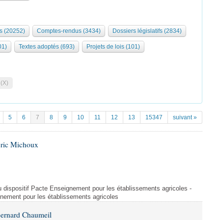
s (20252)
Comptes-rendus (3434)
Dossiers législatifs (2834)
01)
Textes adoptés (693)
Projets de lois (101)
 (X)
5
6
7
8
9
10
11
12
13
15347
suivant »
Éric Michoux
u dispositif Pacte Enseignement pour les établissements agricoles -
gnement pour les établissements agricoles
Bernard Chaumeil