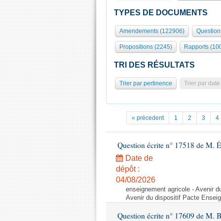
TYPES DE DOCUMENTS
Amendements (122906)
Question
Propositions (2245)
Rapports (10
TRI DES RÉSULTATS
Trier par pertinence
Trier par date
« précedent
1
2
3
4
Question écrite n° 17518 de M. 
Date de
dépôt :
04/08/2026
enseignement agricole - Avenir d
Avenir du dispositif Pacte Ensei
Question écrite n° 17609 de M. 