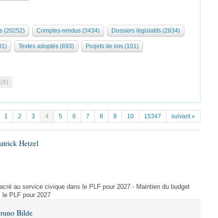
s (20252)
Comptes-rendus (3434)
Dossiers législatifs (2834)
01)
Textes adoptés (693)
Projets de lois (101)
 (X)
1
2
3
4
5
6
7
8
9
10
15347
suivant »
atrick Hetzel
acré au service civique dans le PLF pour 2027 - Maintien du budget
s le PLF pour 2027
Bruno Bilde