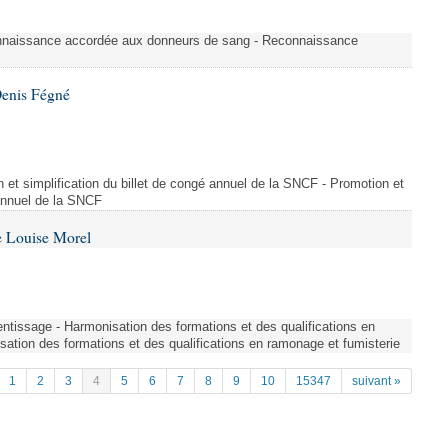
nnaissance accordée aux donneurs de sang - Reconnaissance
Denis Fégné
on et simplification du billet de congé annuel de la SNCF - Promotion et
 annuel de la SNCF
e Louise Morel
entissage - Harmonisation des formations et des qualifications en
sation des formations et des qualifications en ramonage et fumisterie
1
2
3
4
5
6
7
8
9
10
15347
suivant »