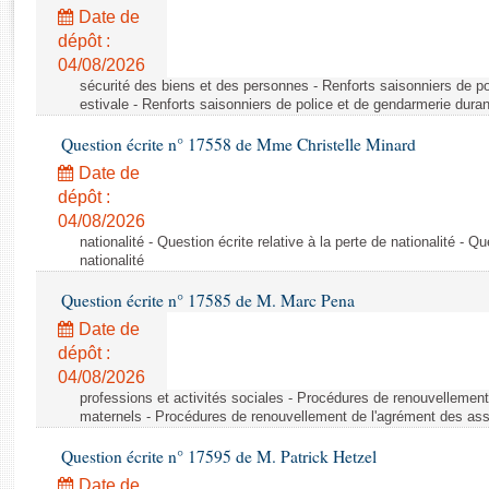
Rapports d'enquête
Date de
Rapports législatifs
dépôt :
Rapports sur l'application des lois
04/08/2026
Baromètre de l’application des lois
sécurité des biens et des personnes - Renforts saisonniers de po
estivale - Renforts saisonniers de police et de gendarmerie duran
Question écrite n° 17558 de Mme Christelle Minard
Dossiers législatifs
Date de
Budget et sécurité sociale
dépôt :
Questions écrites et orales
04/08/2026
Comptes rendus des débats
nationalité - Question écrite relative à la perte de nationalité - Qu
nationalité
Question écrite n° 17585 de M. Marc Pena
Date de
dépôt :
04/08/2026
professions et activités sociales - Procédures de renouvellemen
maternels - Procédures de renouvellement de l'agrément des ass
Question écrite n° 17595 de M. Patrick Hetzel
Date de