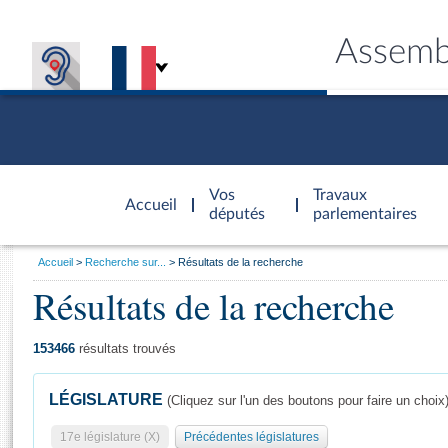
Assemb
Accèder à
la page
Vos
Travaux
Accueil
d'accueil
députés
parlementaires
Vous
Accueil
Recherche sur...
Résultats de la recherche
êtes
Résultats de la recherche
Général
ici
CONNEX
TRAVA
CONNA
DÉC
:
153466
résultats trouvés
LÉGISLATURE
(Cliquez sur l'un des boutons pour faire un choix
17e législature (X)
Précédentes législatures