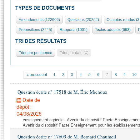
S'id
Présidence
Séance publique
Rôle et pouvoirs de l'Assemblée
Visiter l'Assemblée
TYPES DE DOCUMENTS
Fiches « Connaissance de l’Assemblée »
577 députés
Commissions et autres organes
Visite virtuelle du palais Bourbon
Amendements (122906)
Questions (20252)
Comptes-rendus (3
Organisation de l'Assemblée
Groupes politiques
Europe et International
Assister à une séance
Mot
Propositions (2245)
Rapports (1001)
Textes adoptés (693)
P
Présidence
Conférence des Présidents
Bureau
Collège des Ques
Élections législatives
Contrôle et évaluation
Accès des chercheurs à l’Assemblée
TRI DES RÉSULTATS
Congrès
Les évènements
S'inscrire
Trier par pertinence
Trier par date (X)
Pétitions
Statistiques et chiffres clés
Transparence et déontologie
Vous n'ave
Patrimoine
E
Documents de référence
« précedent
1
2
3
4
5
6
7
8
9
10
La Bibliothèque
( Constitution | Règlement de l'Assemblée ... )
Documents parlementaires
Les archives
Question écrite n° 17518 de M. Éric Michoux
Projets de loi
Contacts et plan d'accès
Date de
Propositions de loi
Histoire
Photos libres de droit
dépôt :
Amendements
Juniors
04/08/2026
Textes adoptés
enseignement agricole - Avenir du dispositif Pacte Enseignement
Anciennes législatures
Avenir du dispositif Pacte Enseignement pour les établissements
Liens vers les sites publics
Rapports d'information
Question écrite n° 17609 de M. Bernard Chaumeil