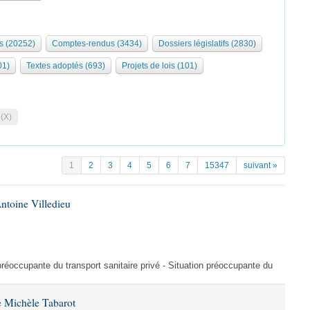
s (20252)
Comptes-rendus (3434)
Dossiers législatifs (2830)
01)
Textes adoptés (693)
Projets de lois (101)
 (X)
1
2
3
4
5
6
7
15347
suivant »
ntoine Villedieu
préoccupante du transport sanitaire privé - Situation préoccupante du
 Michèle Tabarot