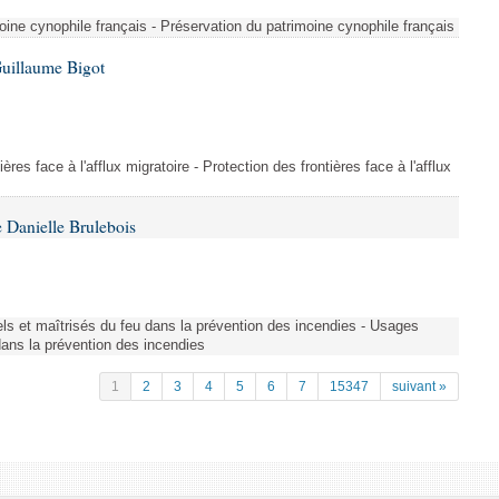
ine cynophile français - Préservation du patrimoine cynophile français
Guillaume Bigot
ères face à l'afflux migratoire - Protection des frontières face à l'afflux
 Danielle Brulebois
nels et maîtrisés du feu dans la prévention des incendies - Usages
 dans la prévention des incendies
1
2
3
4
5
6
7
15347
suivant »