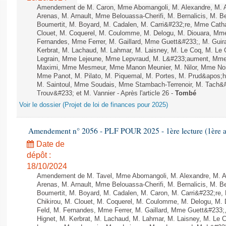
Amendement de M. Caron, Mme Abomangoli, M. Alexandre, M.
Arenas, M. Arnault, Mme Belouassa-Cherifi, M. Bernalicis, M. 
Boumertit, M. Boyard, M. Cadalen, M. Carri&#232;re, Mme Cath
Clouet, M. Coquerel, M. Coulomme, M. Delogu, M. Diouara, Mm
Fernandes, Mme Ferrer, M. Gaillard, Mme Guett&#233;, M. Gu
Kerbrat, M. Lachaud, M. Lahmar, M. Laisney, M. Le Coq, M. Le
Legrain, Mme Lejeune, Mme Lepvraud, M. L&#233;aument, Mme
Maximi, Mme Mesmeur, Mme Manon Meunier, M. Nilor, Mme N
Mme Panot, M. Pilato, M. Piquemal, M. Portes, M. Prud&apos;h
M. Saintoul, Mme Soudais, Mme Stambach-Terrenoir, M. Tach&
Trouv&#233; et M. Vannier - Après l'article 26 -
Tombé
Voir le dossier (Projet de loi de finances pour 2025)
Amendement n° 2056 - PLF POUR 2025 - 1ère lecture (1ère as
Date de
dépôt :
18/10/2024
Amendement de M. Tavel, Mme Abomangoli, M. Alexandre, M. 
Arenas, M. Arnault, Mme Belouassa-Cherifi, M. Bernalicis, M. 
Boumertit, M. Boyard, M. Cadalen, M. Caron, M. Carri&#232;re
Chikirou, M. Clouet, M. Coquerel, M. Coulomme, M. Delogu, M
Feld, M. Fernandes, Mme Ferrer, M. Gaillard, Mme Guett&#23
Hignet, M. Kerbrat, M. Lachaud, M. Lahmar, M. Laisney, M. Le 