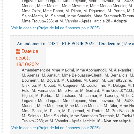
Legavre, Mme Legrain, Mme Lejeune, Mme Lepvraud, M. L&#233
Maudet, Mme Maximi, Mme Mesmeur, Mme Manon Meunier, M. 
Mme Oziol, Mme Panot, M. Pilato, M. Piquemal, M. Portes, M
Saint-Martin, M. Saintoul, Mme Soudais, Mme Stambach-Terreno
Mme Trouv&#233; et M. Vannier - Après l'article 28 -
Adopté
Voir le dossier (Projet de loi de finances pour 2025)
Amendement n° 2484 - PLF POUR 2025 - 1ère lecture (1ère as
Date de
dépôt :
18/10/2024
Amendement de Mme Maximi, Mme Abomangoli, M. Alexandre, 
M. Arenas, M. Arnault, Mme Belouassa-Cherifi, M. Bernalicis, 
Boumertit, M. Boyard, M. Cadalen, M. Caron, M. Carri&#232;re
Chikirou, M. Clouet, M. Coquerel, M. Coulomme, M. Delogu, M
Feld, M. Fernandes, Mme Ferrer, M. Gaillard, Mme Guett&#23
Hignet, M. Kerbrat, M. Lachaud, M. Lahmar, M. Laisney, M. Le 
Legavre, Mme Legrain, Mme Lejeune, Mme Lepvraud, M. L&#233
Maudet, Mme Mesmeur, Mme Manon Meunier, M. Nilor, Mme N
Mme Panot, M. Pilato, M. Piquemal, M. Portes, M. Prud&apos;h
M. Saintoul, Mme Soudais, Mme Stambach-Terrenoir, M. Tach&
Trouv&#233; et M. Vannier - Après l'article 16 -
Non renseigné
Voir le dossier (Projet de loi de finances pour 2025)