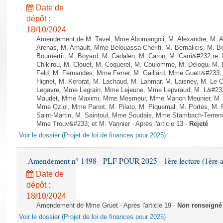
Date de
dépôt :
18/10/2024
Amendement de M. Tavel, Mme Abomangoli, M. Alexandre, M. 
Arenas, M. Arnault, Mme Belouassa-Cherifi, M. Bernalicis, M. 
Boumertit, M. Boyard, M. Cadalen, M. Caron, M. Carri&#232;re
Chikirou, M. Clouet, M. Coquerel, M. Coulomme, M. Delogu, M
Feld, M. Fernandes, Mme Ferrer, M. Gaillard, Mme Guett&#23
Hignet, M. Kerbrat, M. Lachaud, M. Lahmar, M. Laisney, M. Le 
Legavre, Mme Legrain, Mme Lejeune, Mme Lepvraud, M. L&#233
Maudet, Mme Maximi, Mme Mesmeur, Mme Manon Meunier, M. 
Mme Oziol, Mme Panot, M. Pilato, M. Piquemal, M. Portes, M
Saint-Martin, M. Saintoul, Mme Soudais, Mme Stambach-Terreno
Mme Trouv&#233; et M. Vannier - Après l'article 13 -
Rejeté
Voir le dossier (Projet de loi de finances pour 2025)
Amendement n° 1498 - PLF POUR 2025 - 1ère lecture (1ère as
Date de
dépôt :
18/10/2024
Amendement de Mme Gruet - Après l'article 19 -
Non renseigné
Voir le dossier (Projet de loi de finances pour 2025)