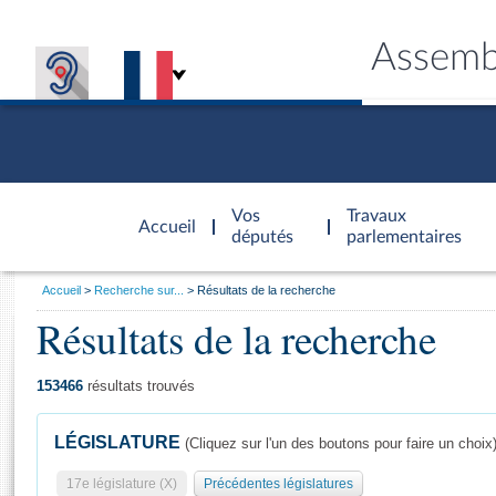
Assemb
Accèder à
la page
Vos
Travaux
Accueil
d'accueil
députés
parlementaires
Vous
Accueil
Recherche sur...
Résultats de la recherche
êtes
Résultats de la recherche
Général
ici
CONNEX
TRAVA
CONNA
DÉC
:
153466
résultats trouvés
LÉGISLATURE
(Cliquez sur l'un des boutons pour faire un choix
17e législature (X)
Précédentes législatures