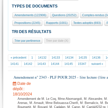
S'id
Présidence
Séance publique
Rôle et pouvoirs de l'Assemblée
Visiter l'Assemblée
TYPES DE DOCUMENTS
Fiches « Connaissance de l’Assemblée »
577 députés
Commissions et autres organes
Visite virtuelle du palais Bourbon
Amendements (122906)
Questions (20252)
Comptes-rendus (3
Organisation de l'Assemblée
Groupes politiques
Europe et International
Assister à une séance
Mot
Propositions (2245)
Rapports (1001)
Textes adoptés (693)
P
Présidence
Conférence des Présidents
Bureau
Collège des Ques
Élections législatives
Contrôle et évaluation
Accès des chercheurs à l’Assemblée
TRI DES RÉSULTATS
Congrès
Les évènements
S'inscrire
Trier par pertinence
Trier par date (X)
Pétitions
Statistiques et chiffres clés
Transparence et déontologie
Vous n'ave
Patrimoine
E
Documents de référence
« précedent
1
14132
14133
14134
14135
14136
1
La Bibliothèque
( Constitution | Règlement de l'Assemblée ... )
Documents parlementaires
14141
14142
14143
14144
14145
15347
suivant »
Les archives
Projets de loi
Contacts et plan d'accès
Amendement n° 2343 - PLF POUR 2025 - 1ère lecture (1ère as
Propositions de loi
Histoire
Photos libres de droit
Amendements
Date de
Juniors
dépôt :
Textes adoptés
Anciennes législatures
18/10/2024
Amendement de M. Le Coq, Mme Abomangoli, M. Alexandre, M
Liens vers les sites publics
Rapports d'information
Arenas, M. Arnault, Mme Belouassa-Cherifi, M. Bernalicis, M. 
Boumertit, M. Boyard, M. Cadalen, M. Caron, M. Carri&#232;re