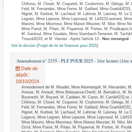
Rapports d'enquête
Chikirou, M. Clouet, M. Coquerel, M. Coulomme, M. Delogu, M
Rapports législatifs
Feld, M. Fernandes, Mme Ferrer, M. Gaillard, Mme Guett&#23
Hignet, M. Kerbrat, M. Lachaud, M. Lahmar, M. Laisney, M. Le
Rapports sur l'application des lois
Legrain, Mme Lejeune, Mme Lepvraud, M. L&#233;aument, Mme
Baromètre de l’application des lois
Maximi, Mme Mesmeur, Mme Manon Meunier, M. Nilor, Mme N
Mme Panot, M. Pilato, M. Piquemal, M. Portes, M. Prud&apos;h
M. Saintoul, Mme Soudais, Mme Stambach-Terrenoir, M. Tach&
Trouv&#233; et M. Vannier - Après l'article 13 -
Non renseigné
Dossiers législatifs
Voir le dossier (Projet de loi de finances pour 2025)
Budget et sécurité sociale
Questions écrites et orales
Amendement n° 2335 - PLF POUR 2025 - 1ère lecture (1ère as
Comptes rendus des débats
Date de
dépôt :
18/10/2024
Amendement de M. Maudet, Mme Abomangoli, M. Alexandre, M
Arenas, M. Arnault, Mme Belouassa-Cherifi, M. Bernalicis, M. 
Boumertit, M. Boyard, M. Cadalen, M. Caron, M. Carri&#232;re
Chikirou, M. Clouet, M. Coquerel, M. Coulomme, M. Delogu, M
Feld, M. Fernandes, Mme Ferrer, M. Gaillard, Mme Guett&#23
Hignet, M. Kerbrat, M. Lachaud, M. Lahmar, M. Laisney, M. Le 
Legavre, Mme Legrain, Mme Lejeune, Mme Lepvraud, M. L&#233
Mme Maximi, Mme Mesmeur, Mme Manon Meunier, M. Nilor, 
Oziol, Mme Panot, M. Pilato, M. Piquemal, M. Portes, M. Prud