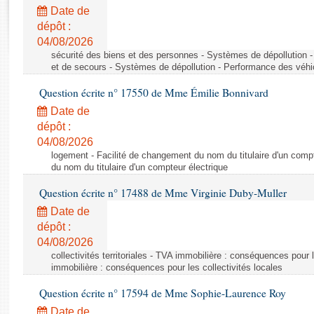
Rapports d'enquête
Date de
Rapports législatifs
dépôt :
Rapports sur l'application des lois
04/08/2026
Baromètre de l’application des lois
sécurité des biens et des personnes - Systèmes de dépollution 
et de secours - Systèmes de dépollution - Performance des véhi
Question écrite n° 17550 de Mme Émilie Bonnivard
Dossiers législatifs
Date de
Budget et sécurité sociale
dépôt :
Questions écrites et orales
04/08/2026
Comptes rendus des débats
logement - Facilité de changement du nom du titulaire d'un compt
du nom du titulaire d'un compteur électrique
Question écrite n° 17488 de Mme Virginie Duby-Muller
Date de
dépôt :
04/08/2026
collectivités territoriales - TVA immobilière : conséquences pour 
immobilière : conséquences pour les collectivités locales
Question écrite n° 17594 de Mme Sophie-Laurence Roy
Date de