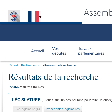
Assemb
Accèder à
la page
Vos
Travaux
Accueil
d'accueil
députés
parlementaires
Vous
Accueil
Recherche sur...
Résultats de la recherche
êtes
Résultats de la recherche
Général
ici
CONNEX
TRAVA
CONNA
DÉC
:
153466
résultats trouvés
LÉGISLATURE
(Cliquez sur l'un des boutons pour faire un choix
17e législature (X)
Précédentes législatures