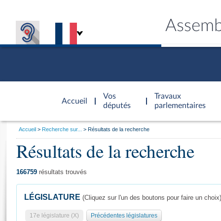
Assemb
Accèder à
la page
Vos
Travaux
Accueil
d'accueil
députés
parlementaires
Vous
Accueil
Recherche sur...
Résultats de la recherche
êtes
Résultats de la recherche
Général
ici
CONNEX
TRAVA
CONNA
DÉC
:
166759
résultats trouvés
LÉGISLATURE
(Cliquez sur l'un des boutons pour faire un choix
17e législature (X)
Précédentes législatures