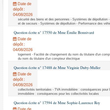
Rapports d'enquête
Date de
Rapports législatifs
dépôt :
Rapports sur l'application des lois
04/08/2026
Baromètre de l’application des lois
sécurité des biens et des personnes - Systèmes de dépollution 
et de secours - Systèmes de dépollution - Performance des véhi
Question écrite n° 17550 de Mme Émilie Bonnivard
Dossiers législatifs
Date de
Budget et sécurité sociale
dépôt :
Questions écrites et orales
04/08/2026
Comptes rendus des débats
logement - Facilité de changement du nom du titulaire d'un compt
du nom du titulaire d'un compteur électrique
Question écrite n° 17488 de Mme Virginie Duby-Muller
Date de
dépôt :
04/08/2026
collectivités territoriales - TVA immobilière : conséquences pour 
immobilière : conséquences pour les collectivités locales
Question écrite n° 17594 de Mme Sophie-Laurence Roy
Date de