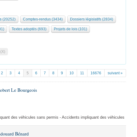
s (20252)
Comptes-rendus (3434)
Dossiers législatifs (2834)
01)
Textes adoptés (693)
Projets de lois (101)
 (X)
2
3
4
5
6
7
8
9
10
11
16676
suivant »
Robert Le Bourgeois
liquant des véhicules sans permis - Accidents impliquant des véhicules
Édouard Bénard