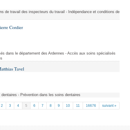
ons de travail des inspecteurs du travail - Indépendance et conditions de
ierre Cordier
sés dans le département des Ardennes - Accès aux soins spécialisés
es
atthias Tavel
 dentaires - Prévention dans les soins dentaires
2
3
4
5
6
7
8
9
10
11
16676
suivant »