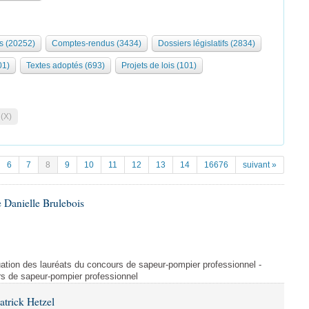
s (20252)
Comptes-rendus (3434)
Dossiers législatifs (2834)
01)
Textes adoptés (693)
Projets de lois (101)
 (X)
6
7
8
9
10
11
12
13
14
16676
suivant »
 Danielle Brulebois
ituation des lauréats du concours de sapeur-pompier professionnel -
rs de sapeur-pompier professionnel
atrick Hetzel