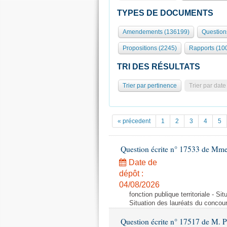
TYPES DE DOCUMENTS
Amendements (136199)
Question
Propositions (2245)
Rapports (10
TRI DES RÉSULTATS
Trier par pertinence
Trier par date
« précedent
1
2
3
4
5
Question écrite n° 17533 de Mme
Date de
dépôt :
04/08/2026
fonction publique territoriale - S
Situation des lauréats du concou
Question écrite n° 17517 de M. P