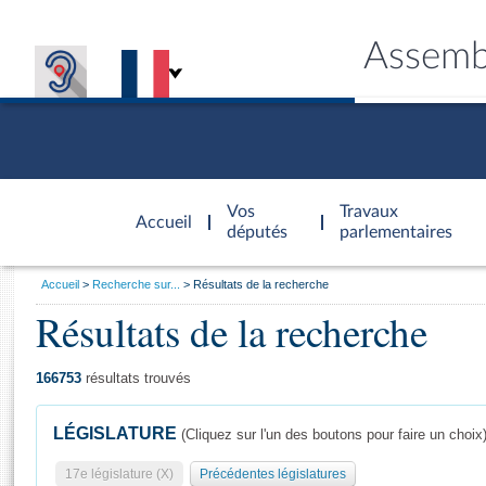
Assemb
Accèder à
la page
Vos
Travaux
Accueil
d'accueil
députés
parlementaires
Vous
Accueil
Recherche sur...
Résultats de la recherche
êtes
Résultats de la recherche
Général
ici
CONNEX
TRAVA
CONNA
DÉC
:
166753
résultats trouvés
LÉGISLATURE
(Cliquez sur l'un des boutons pour faire un choix
17e législature (X)
Précédentes législatures