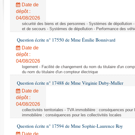
Rapports d'enquête
Date de
Rapports législatifs
dépôt :
Rapports sur l'application des lois
04/08/2026
Baromètre de l’application des lois
sécurité des biens et des personnes - Systèmes de dépollution 
et de secours - Systèmes de dépollution - Performance des véhi
Question écrite n° 17550 de Mme Émilie Bonnivard
Dossiers législatifs
Date de
Budget et sécurité sociale
dépôt :
Questions écrites et orales
04/08/2026
Comptes rendus des débats
logement - Facilité de changement du nom du titulaire d'un compt
du nom du titulaire d'un compteur électrique
Question écrite n° 17488 de Mme Virginie Duby-Muller
Date de
dépôt :
04/08/2026
collectivités territoriales - TVA immobilière : conséquences pour 
immobilière : conséquences pour les collectivités locales
Question écrite n° 17594 de Mme Sophie-Laurence Roy
Date de