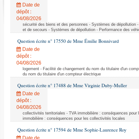
Rapports d'enquête
Date de
Rapports législatifs
dépôt :
Rapports sur l'application des lois
04/08/2026
Baromètre de l’application des lois
sécurité des biens et des personnes - Systèmes de dépollution 
et de secours - Systèmes de dépollution - Performance des véhi
Question écrite n° 17550 de Mme Émilie Bonnivard
Dossiers législatifs
Date de
Budget et sécurité sociale
dépôt :
Questions écrites et orales
04/08/2026
Comptes rendus des débats
logement - Facilité de changement du nom du titulaire d'un compt
du nom du titulaire d'un compteur électrique
Question écrite n° 17488 de Mme Virginie Duby-Muller
Date de
dépôt :
04/08/2026
collectivités territoriales - TVA immobilière : conséquences pour 
immobilière : conséquences pour les collectivités locales
Question écrite n° 17594 de Mme Sophie-Laurence Roy
Date de