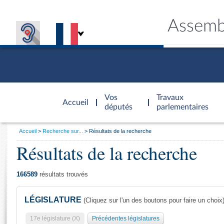
Assemb
Accèder à
la page
Vos
Travaux
Accueil
d'accueil
députés
parlementaires
Vous
Accueil
Recherche sur...
Résultats de la recherche
êtes
Résultats de la recherche
Général
ici
CONNEX
TRAVA
CONNA
DÉC
:
166589
résultats trouvés
LÉGISLATURE
(Cliquez sur l'un des boutons pour faire un choix
17e législature (X)
Précédentes législatures