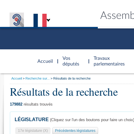
Assemb
Accèder à
la page
Vos
Travaux
Accueil
d'accueil
députés
parlementaires
Vous
Accueil
Recherche sur...
Résultats de la recherche
êtes
Résultats de la recherche
Général
ici
CONNEX
TRAVA
CONNA
DÉC
:
179882
résultats trouvés
LÉGISLATURE
(Cliquez sur l'un des boutons pour faire un choix
17e législature (X)
Précédentes législatures