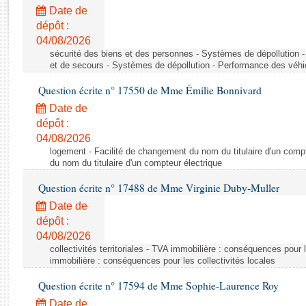
Rapports d'enquête
Date de
Rapports législatifs
dépôt :
Rapports sur l'application des lois
04/08/2026
Baromètre de l’application des lois
sécurité des biens et des personnes - Systèmes de dépollution 
et de secours - Systèmes de dépollution - Performance des véhi
Question écrite n° 17550 de Mme Émilie Bonnivard
Dossiers législatifs
Date de
Budget et sécurité sociale
dépôt :
Questions écrites et orales
04/08/2026
Comptes rendus des débats
logement - Facilité de changement du nom du titulaire d'un compt
du nom du titulaire d'un compteur électrique
Question écrite n° 17488 de Mme Virginie Duby-Muller
Date de
dépôt :
04/08/2026
collectivités territoriales - TVA immobilière : conséquences pour 
immobilière : conséquences pour les collectivités locales
Question écrite n° 17594 de Mme Sophie-Laurence Roy
Date de