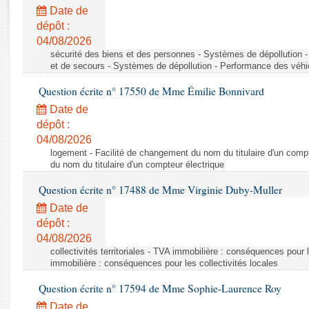
Rapports d'enquête
Date de
Rapports législatifs
dépôt :
Rapports sur l'application des lois
04/08/2026
Baromètre de l’application des lois
sécurité des biens et des personnes - Systèmes de dépollution 
et de secours - Systèmes de dépollution - Performance des véhi
Question écrite n° 17550 de Mme Émilie Bonnivard
Dossiers législatifs
Date de
Budget et sécurité sociale
dépôt :
Questions écrites et orales
04/08/2026
Comptes rendus des débats
logement - Facilité de changement du nom du titulaire d'un compt
du nom du titulaire d'un compteur électrique
Question écrite n° 17488 de Mme Virginie Duby-Muller
Date de
dépôt :
04/08/2026
collectivités territoriales - TVA immobilière : conséquences pour 
immobilière : conséquences pour les collectivités locales
Question écrite n° 17594 de Mme Sophie-Laurence Roy
Date de