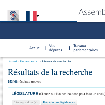
Assemb
Accèder à
la page
Vos
Travaux
Accueil
d'accueil
députés
parlementaires
Vous
Accueil
Recherche sur...
Résultats de la recherche
êtes
Résultats de la recherche
Général
ici
CONNEX
TRAVA
CONNA
DÉC
:
153466
résultats trouvés
LÉGISLATURE
(Cliquez sur l'un des boutons pour faire un choix
17e législature (X)
Précédentes législatures