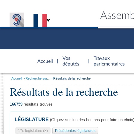
Assemb
Accèder à
la page
Vos
Travaux
Accueil
d'accueil
députés
parlementaires
Vous
Accueil
Recherche sur...
Résultats de la recherche
êtes
Résultats de la recherche
Général
ici
CONNEX
TRAVA
CONNA
DÉC
:
166759
résultats trouvés
LÉGISLATURE
(Cliquez sur l'un des boutons pour faire un choix
17e législature (X)
Précédentes législatures