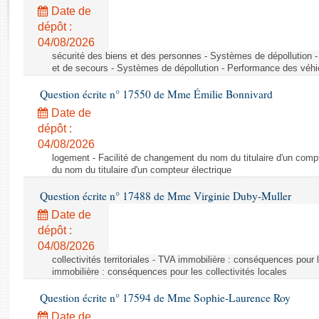
Rapports d'enquête
Date de
Rapports législatifs
dépôt :
Rapports sur l'application des lois
04/08/2026
Baromètre de l’application des lois
sécurité des biens et des personnes - Systèmes de dépollution 
et de secours - Systèmes de dépollution - Performance des véhi
Question écrite n° 17550 de Mme Émilie Bonnivard
Dossiers législatifs
Date de
Budget et sécurité sociale
dépôt :
Questions écrites et orales
04/08/2026
Comptes rendus des débats
logement - Facilité de changement du nom du titulaire d'un compt
du nom du titulaire d'un compteur électrique
Question écrite n° 17488 de Mme Virginie Duby-Muller
Date de
dépôt :
04/08/2026
collectivités territoriales - TVA immobilière : conséquences pour 
immobilière : conséquences pour les collectivités locales
Question écrite n° 17594 de Mme Sophie-Laurence Roy
Date de