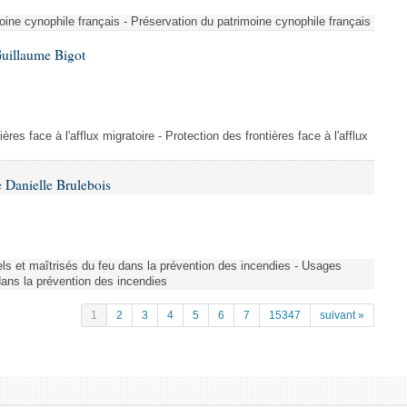
ine cynophile français - Préservation du patrimoine cynophile français
Guillaume Bigot
ères face à l'afflux migratoire - Protection des frontières face à l'afflux
 Danielle Brulebois
nels et maîtrisés du feu dans la prévention des incendies - Usages
 dans la prévention des incendies
1
2
3
4
5
6
7
15347
suivant »