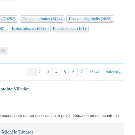
s (20252)
Comptes-rendus (3434)
Dossiers législatifs (2828)
03)
Textes adoptés (693)
Projets de lois (101)
 (X)
1
2
3
4
5
6
7
15347
suivant »
ntoine Villedieu
préoccupante du transport sanitaire privé - Situation préoccupante du
 Michèle Tabarot