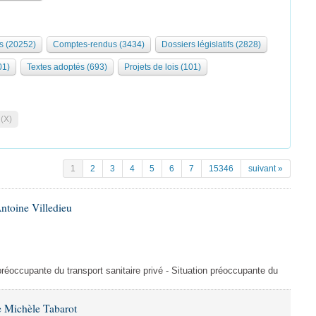
s (20252)
Comptes-rendus (3434)
Dossiers législatifs (2828)
01)
Textes adoptés (693)
Projets de lois (101)
 (X)
1
2
3
4
5
6
7
15346
suivant »
ntoine Villedieu
préoccupante du transport sanitaire privé - Situation préoccupante du
 Michèle Tabarot