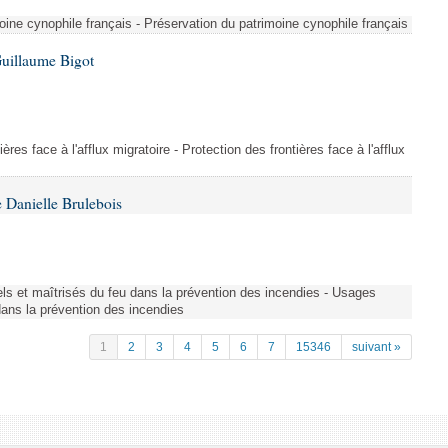
ine cynophile français - Préservation du patrimoine cynophile français
Guillaume Bigot
ères face à l'afflux migratoire - Protection des frontières face à l'afflux
 Danielle Brulebois
nels et maîtrisés du feu dans la prévention des incendies - Usages
 dans la prévention des incendies
1
2
3
4
5
6
7
15346
suivant »