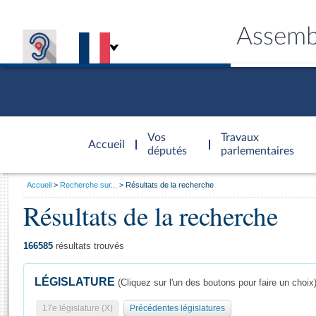
Assemb
Accèder à
la page
Vos
Travaux
Accueil
d'accueil
députés
parlementaires
Vous
Accueil
Recherche sur...
Résultats de la recherche
êtes
Résultats de la recherche
Général
ici
CONNEX
TRAVA
CONNA
DÉC
:
166585
résultats trouvés
LÉGISLATURE
(Cliquez sur l'un des boutons pour faire un choix
17e législature (X)
Précédentes législatures