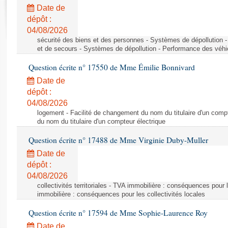
Rapports d'enquête
Date de
Rapports législatifs
dépôt :
Rapports sur l'application des lois
04/08/2026
Baromètre de l’application des lois
sécurité des biens et des personnes - Systèmes de dépollution 
et de secours - Systèmes de dépollution - Performance des véhi
Question écrite n° 17550 de Mme Émilie Bonnivard
Dossiers législatifs
Date de
Budget et sécurité sociale
dépôt :
Questions écrites et orales
04/08/2026
Comptes rendus des débats
logement - Facilité de changement du nom du titulaire d'un compt
du nom du titulaire d'un compteur électrique
Question écrite n° 17488 de Mme Virginie Duby-Muller
Date de
dépôt :
04/08/2026
collectivités territoriales - TVA immobilière : conséquences pour 
immobilière : conséquences pour les collectivités locales
Question écrite n° 17594 de Mme Sophie-Laurence Roy
Date de