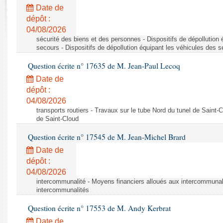
Rapports d'enquête
Date de
Rapports législatifs
dépôt :
Rapports sur l'application des lois
04/08/2026
Baromètre de l’application des lois
sécurité des biens et des personnes - Dispositifs de dépollution
secours - Dispositifs de dépollution équipant les véhicules des 
Question écrite n° 17635 de M. Jean-Paul Lecoq
Dossiers législatifs
Date de
Budget et sécurité sociale
dépôt :
Questions écrites et orales
04/08/2026
Comptes rendus des débats
transports routiers - Travaux sur le tube Nord du tunel de Saint-
de Saint-Cloud
Question écrite n° 17545 de M. Jean-Michel Brard
Date de
dépôt :
04/08/2026
intercommunalité - Moyens financiers alloués aux intercommunal
intercommunalités
Question écrite n° 17553 de M. Andy Kerbrat
Date de