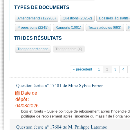
S'id
Présidence
Séance publique
Rôle et pouvoirs de l'Assemblée
Visiter l'Assemblée
TYPES DE DOCUMENTS
Fiches « Connaissance de l’Assemblée »
577 députés
Commissions et autres organes
Visite virtuelle du palais Bourbon
Amendements (122906)
Questions (20252)
Dossiers législatifs
Organisation de l'Assemblée
Groupes politiques
Europe et International
Assister à une séance
Mot
Propositions (2245)
Rapports (1001)
Textes adoptés (693)
P
Présidence
Conférence des Présidents
Bureau
Collège des Ques
Élections législatives
Contrôle et évaluation
Accès des chercheurs à l’Assemblée
TRI DES RÉSULTATS
Congrès
Les évènements
S'inscrire
Trier par pertinence
Trier par date (X)
Pétitions
Statistiques et chiffres clés
Transparence et déontologie
Vous n'ave
Patrimoine
E
Documents de référence
« précedent
1
2
3
4
La Bibliothèque
( Constitution | Règlement de l'Assemblée ... )
Documents parlementaires
Les archives
Question écrite n° 17481 de Mme Sylvie Ferrer
Projets de loi
Contacts et plan d'accès
Date de
Propositions de loi
Histoire
Photos libres de droit
dépôt :
Amendements
Juniors
04/08/2026
Textes adoptés
bois et forêts - Quelle politique de reboisement après l'incendie
Anciennes législatures
politique de reboisement après l'incendie du massif de Fontaineb
Liens vers les sites publics
Rapports d'information
Question écrite n° 17604 de M. Philippe Latombe