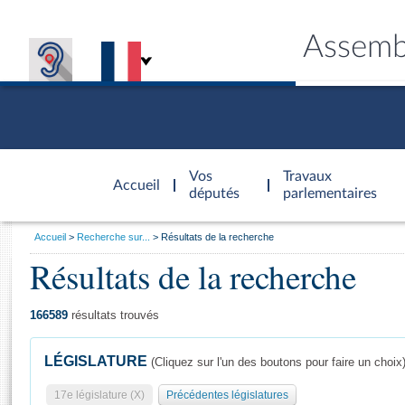
Assemb
Accèder à
la page
Vos
Travaux
Accueil
d'accueil
députés
parlementaires
Vous
Accueil
Recherche sur...
Résultats de la recherche
êtes
Résultats de la recherche
Général
ici
CONNEX
TRAVA
CONNA
DÉC
:
166589
résultats trouvés
LÉGISLATURE
(Cliquez sur l'un des boutons pour faire un choix
17e législature (X)
Précédentes législatures