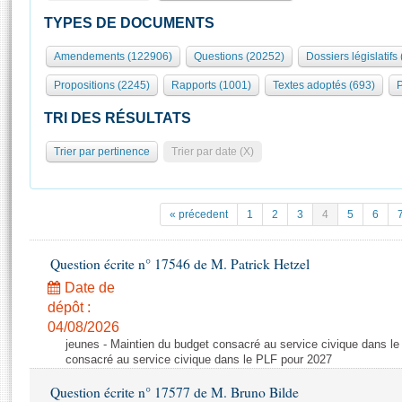
S'id
Présidence
Séance publique
Rôle et pouvoirs de l'Assemblée
Visiter l'Assemblée
TYPES DE DOCUMENTS
Fiches « Connaissance de l’Assemblée »
577 députés
Commissions et autres organes
Visite virtuelle du palais Bourbon
Amendements (122906)
Questions (20252)
Dossiers législatifs
Organisation de l'Assemblée
Groupes politiques
Europe et International
Assister à une séance
Mot
Propositions (2245)
Rapports (1001)
Textes adoptés (693)
P
Présidence
Conférence des Présidents
Bureau
Collège des Ques
Élections législatives
Contrôle et évaluation
Accès des chercheurs à l’Assemblée
TRI DES RÉSULTATS
Congrès
Les évènements
S'inscrire
Trier par pertinence
Trier par date (X)
Pétitions
Statistiques et chiffres clés
Transparence et déontologie
Vous n'ave
Patrimoine
E
Documents de référence
« précedent
1
2
3
4
5
6
La Bibliothèque
( Constitution | Règlement de l'Assemblée ... )
Documents parlementaires
Les archives
Question écrite n° 17546 de M. Patrick Hetzel
Projets de loi
Contacts et plan d'accès
Date de
Propositions de loi
Histoire
Photos libres de droit
dépôt :
Amendements
Juniors
04/08/2026
Textes adoptés
jeunes - Maintien du budget consacré au service civique dans le
Anciennes législatures
consacré au service civique dans le PLF pour 2027
Liens vers les sites publics
Rapports d'information
Question écrite n° 17577 de M. Bruno Bilde