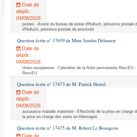
Rapports d'enquête
Date de
Rapports législatifs
dépôt :
Rapports sur l'application des lois
04/08/2026
Baromètre de l’application des lois
postes - Avenir du bureau de poste d'Hulluch, présence postale d
d'Hulluch, présence postale de proximité
Question écrite n° 17639 de Mme Sandra Delannoy
Dossiers législatifs
Date de
Budget et sécurité sociale
dépôt :
Questions écrites et orales
04/08/2026
Comptes rendus des débats
Union européenne - Calendrier de la flotte permanente RescEU - 
RescEU
Question écrite n° 17473 de M. Patrick Hetzel
Date de
dépôt :
04/08/2026
assurance maladie maternité - Effectivité de la prise en charge d
la prise en charge des soins en Allemagne
Question écrite n° 17475 de M. Robert Le Bourgeois
Date de