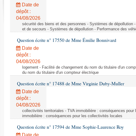
Rapports d'enquête
Date de
Rapports législatifs
dépôt :
Rapports sur l'application des lois
04/08/2026
Baromètre de l’application des lois
sécurité des biens et des personnes - Systèmes de dépollution 
et de secours - Systèmes de dépollution - Performance des véhi
Question écrite n° 17550 de Mme Émilie Bonnivard
Dossiers législatifs
Date de
Budget et sécurité sociale
dépôt :
Questions écrites et orales
04/08/2026
Comptes rendus des débats
logement - Facilité de changement du nom du titulaire d'un compt
du nom du titulaire d'un compteur électrique
Question écrite n° 17488 de Mme Virginie Duby-Muller
Date de
dépôt :
04/08/2026
collectivités territoriales - TVA immobilière : conséquences pour 
immobilière : conséquences pour les collectivités locales
Question écrite n° 17594 de Mme Sophie-Laurence Roy
Date de