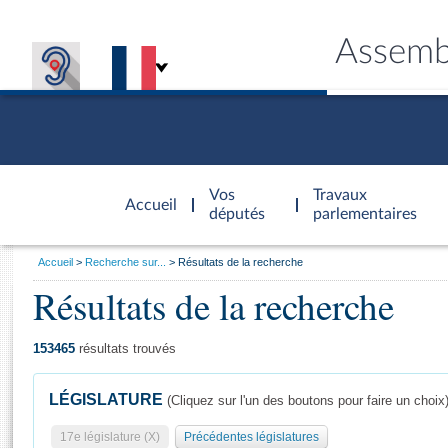
Assemb
Accèder à
la page
Vos
Travaux
Accueil
d'accueil
députés
parlementaires
Vous
Accueil
Recherche sur...
Résultats de la recherche
êtes
Résultats de la recherche
Général
ici
CONNEX
TRAVA
CONNA
DÉC
:
153465
résultats trouvés
LÉGISLATURE
(Cliquez sur l'un des boutons pour faire un choix
17e législature (X)
Précédentes législatures