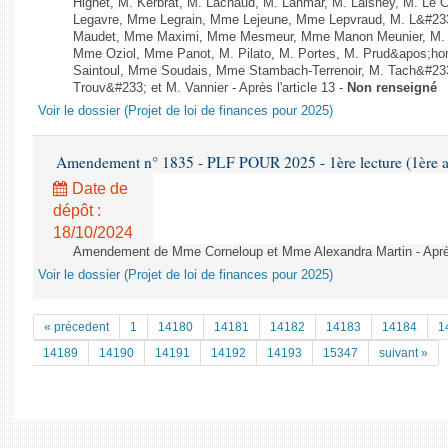
Hignet, M. Kerbrat, M. Lachaud, M. Lahmar, M. Laisney, M. Le 
Legavre, Mme Legrain, Mme Lejeune, Mme Lepvraud, M. L&#233
Maudet, Mme Maximi, Mme Mesmeur, Mme Manon Meunier, M. 
Mme Oziol, Mme Panot, M. Pilato, M. Portes, M. Prud&apos;ho
Saintoul, Mme Soudais, Mme Stambach-Terrenoir, M. Tach&#23
Trouv&#233; et M. Vannier - Après l'article 13 -
Non renseigné
Voir le dossier (Projet de loi de finances pour 2025)
Amendement n° 1835 - PLF POUR 2025 - 1ère lecture (1ère as
Date de
dépôt :
18/10/2024
Amendement de Mme Corneloup et Mme Alexandra Martin - Après 
Voir le dossier (Projet de loi de finances pour 2025)
« précedent
1
14180
14181
14182
14183
14184
1
14189
14190
14191
14192
14193
15347
suivant »