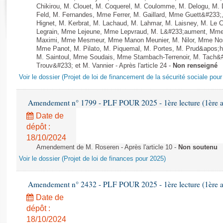
Rapports d'enquête
Chikirou, M. Clouet, M. Coquerel, M. Coulomme, M. Delogu, M
Rapports législatifs
Feld, M. Fernandes, Mme Ferrer, M. Gaillard, Mme Guett&#23
Hignet, M. Kerbrat, M. Lachaud, M. Lahmar, M. Laisney, M. Le 
Rapports sur l'application des lois
Legrain, Mme Lejeune, Mme Lepvraud, M. L&#233;aument, Mme
Baromètre de l’application des lois
Maximi, Mme Mesmeur, Mme Manon Meunier, M. Nilor, Mme N
Mme Panot, M. Pilato, M. Piquemal, M. Portes, M. Prud&apos;h
M. Saintoul, Mme Soudais, Mme Stambach-Terrenoir, M. Tach&
Trouv&#233; et M. Vannier - Après l'article 24 -
Non renseigné
Dossiers législatifs
Voir le dossier (Projet de loi de financement de la sécurité sociale pou
Budget et sécurité sociale
Questions écrites et orales
Amendement n° 1799 - PLF POUR 2025 - 1ère lecture (1ère as
Comptes rendus des débats
Date de
dépôt :
18/10/2024
Amendement de M. Roseren - Après l'article 10 -
Non soutenu
Voir le dossier (Projet de loi de finances pour 2025)
Amendement n° 2432 - PLF POUR 2025 - 1ère lecture (1ère as
Date de
dépôt :
18/10/2024