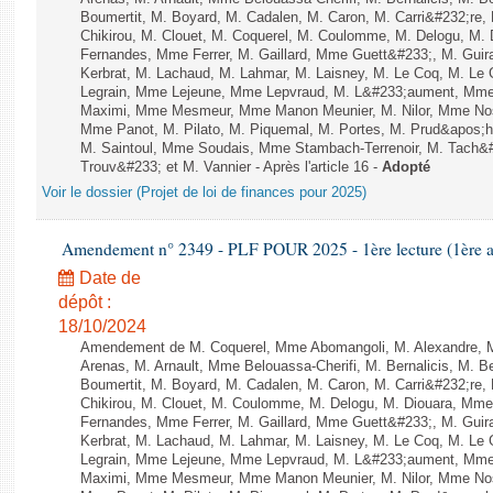
Boumertit, M. Boyard, M. Cadalen, M. Caron, M. Carri&#232;re
Chikirou, M. Clouet, M. Coquerel, M. Coulomme, M. Delogu, M.
Fernandes, Mme Ferrer, M. Gaillard, Mme Guett&#233;, M. Gu
Kerbrat, M. Lachaud, M. Lahmar, M. Laisney, M. Le Coq, M. Le
Legrain, Mme Lejeune, Mme Lepvraud, M. L&#233;aument, Mme
Maximi, Mme Mesmeur, Mme Manon Meunier, M. Nilor, Mme N
Mme Panot, M. Pilato, M. Piquemal, M. Portes, M. Prud&apos;h
M. Saintoul, Mme Soudais, Mme Stambach-Terrenoir, M. Tach&
Trouv&#233; et M. Vannier - Après l'article 16 -
Adopté
Voir le dossier (Projet de loi de finances pour 2025)
Amendement n° 2349 - PLF POUR 2025 - 1ère lecture (1ère as
Date de
dépôt :
18/10/2024
Amendement de M. Coquerel, Mme Abomangoli, M. Alexandre, 
Arenas, M. Arnault, Mme Belouassa-Cherifi, M. Bernalicis, M. 
Boumertit, M. Boyard, M. Cadalen, M. Caron, M. Carri&#232;re
Chikirou, M. Clouet, M. Coulomme, M. Delogu, M. Diouara, Mm
Fernandes, Mme Ferrer, M. Gaillard, Mme Guett&#233;, M. Gu
Kerbrat, M. Lachaud, M. Lahmar, M. Laisney, M. Le Coq, M. Le
Legrain, Mme Lejeune, Mme Lepvraud, M. L&#233;aument, Mme
Maximi, Mme Mesmeur, Mme Manon Meunier, M. Nilor, Mme N