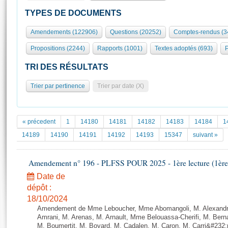
S'id
Présidence
Séance publique
Rôle et pouvoirs de l'Assemblée
Visiter l'Assemblée
TYPES DE DOCUMENTS
Fiches « Connaissance de l’Assemblée »
577 députés
Commissions et autres organes
Visite virtuelle du palais Bourbon
Amendements (122906)
Questions (20252)
Comptes-rendus (3
Organisation de l'Assemblée
Groupes politiques
Europe et International
Assister à une séance
Mot
Propositions (2244)
Rapports (1001)
Textes adoptés (693)
P
Présidence
Conférence des Présidents
Bureau
Collège des Ques
Élections législatives
Contrôle et évaluation
Accès des chercheurs à l’Assemblée
TRI DES RÉSULTATS
Congrès
Les évènements
S'inscrire
Trier par pertinence
Trier par date (X)
Pétitions
Statistiques et chiffres clés
Transparence et déontologie
Vous n'ave
Patrimoine
E
Documents de référence
« précedent
1
14180
14181
14182
14183
14184
1
La Bibliothèque
( Constitution | Règlement de l'Assemblée ... )
Documents parlementaires
14189
14190
14191
14192
14193
15347
suivant »
Les archives
Projets de loi
Contacts et plan d'accès
Amendement n° 196 - PLFSS POUR 2025 - 1ère lecture (1ère a
Propositions de loi
Histoire
Photos libres de droit
Amendements
Date de
Juniors
dépôt :
Textes adoptés
Anciennes législatures
18/10/2024
Amendement de Mme Leboucher, Mme Abomangoli, M. Alexand
Liens vers les sites publics
Rapports d'information
Amrani, M. Arenas, M. Arnault, Mme Belouassa-Cherifi, M. Bern
M. Boumertit, M. Boyard, M. Cadalen, M. Caron, M. Carri&#232