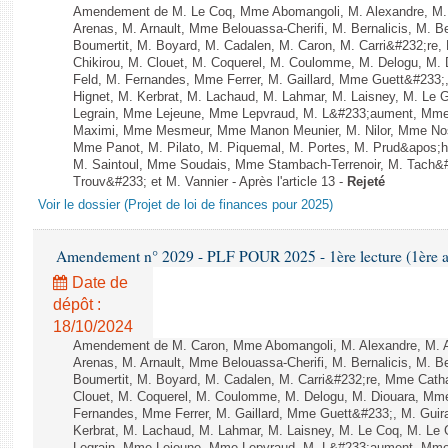
Amendement de M. Le Coq, Mme Abomangoli, M. Alexandre, M
Arenas, M. Arnault, Mme Belouassa-Cherifi, M. Bernalicis, M. 
Boumertit, M. Boyard, M. Cadalen, M. Caron, M. Carri&#232;re
Chikirou, M. Clouet, M. Coquerel, M. Coulomme, M. Delogu, M
Feld, M. Fernandes, Mme Ferrer, M. Gaillard, Mme Guett&#23
Hignet, M. Kerbrat, M. Lachaud, M. Lahmar, M. Laisney, M. Le
Legrain, Mme Lejeune, Mme Lepvraud, M. L&#233;aument, Mme
Maximi, Mme Mesmeur, Mme Manon Meunier, M. Nilor, Mme N
Mme Panot, M. Pilato, M. Piquemal, M. Portes, M. Prud&apos;h
M. Saintoul, Mme Soudais, Mme Stambach-Terrenoir, M. Tach&
Trouv&#233; et M. Vannier - Après l'article 13 -
Rejeté
Voir le dossier (Projet de loi de finances pour 2025)
Amendement n° 2029 - PLF POUR 2025 - 1ère lecture (1ère as
Date de
dépôt :
18/10/2024
Amendement de M. Caron, Mme Abomangoli, M. Alexandre, M.
Arenas, M. Arnault, Mme Belouassa-Cherifi, M. Bernalicis, M. 
Boumertit, M. Boyard, M. Cadalen, M. Carri&#232;re, Mme Cath
Clouet, M. Coquerel, M. Coulomme, M. Delogu, M. Diouara, Mm
Fernandes, Mme Ferrer, M. Gaillard, Mme Guett&#233;, M. Gu
Kerbrat, M. Lachaud, M. Lahmar, M. Laisney, M. Le Coq, M. Le