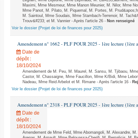
Legrain, Mme Lejeune, Mme Lepvraud, M. L&#233;aument, Mme
Maximi, Mme Mesmeur, Mme Manon Meunier, M. Nilor, Mme N
Mme Panot, M. Pilato, M. Piquemal, M. Portes, M. Prud&apos;h
M. Saintoul, Mme Soudais, Mme Stambach-Terrenoir, M. Tach&
Trouv&#233; et M. Vannier - Après l'article 26 -
Non renseigné
Voir le dossier (Projet de loi de finances pour 2025)
Amendement n° 1662 - PLF POUR 2025 - 1ère lecture (1ère as
Date de
dépôt :
18/10/2024
Amendement de M. Peu, M. Maurel, M. Sansu, M. Tjibaou, Mme
Castor, M. Chassaigne, Mme Faucillon, Mme K/Bidi, Mme Lebon,
Nadeau, Mme Reid Arbelot et M. Rimane - Après l'article 16 -
Rej
Voir le dossier (Projet de loi de finances pour 2025)
Amendement n° 2318 - PLF POUR 2025 - 1ère lecture (1ère as
Date de
dépôt :
18/10/2024
Amendement de Mme Feld, Mme Abomangoli, M. Alexandre, M.
Arenas, M. Arnault, Mme Belouassa-Cherifi, M. Bernalicis, M. 