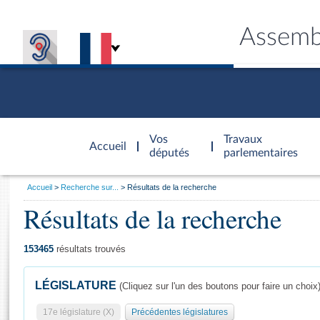
Assemb
Accèder à
la page
Vos
Travaux
Accueil
d'accueil
députés
parlementaires
Vous
Accueil
Recherche sur...
Résultats de la recherche
êtes
Résultats de la recherche
Général
ici
CONNEX
TRAVA
CONNA
DÉC
:
153465
résultats trouvés
LÉGISLATURE
(Cliquez sur l'un des boutons pour faire un choix
17e législature (X)
Précédentes législatures