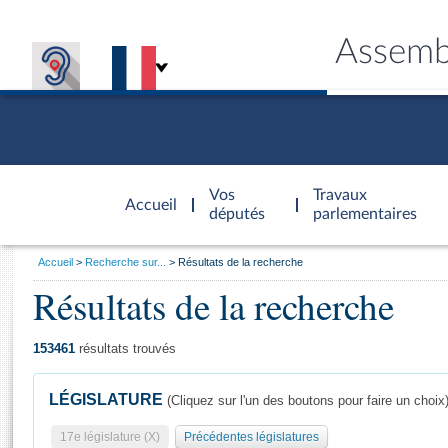
Assemb
Accèder à
la page
Vos
Travaux
Accueil
d'accueil
députés
parlementaires
Vous
Accueil
Recherche sur...
Résultats de la recherche
êtes
Résultats de la recherche
Général
ici
CONNEX
TRAVA
CONNA
DÉC
:
153461
résultats trouvés
LÉGISLATURE
(Cliquez sur l'un des boutons pour faire un choix
17e législature (X)
Précédentes législatures