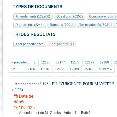
S'id
Présidence
Séance publique
Rôle et pouvoirs de l'Assemblée
Visiter l'Assemblée
TYPES DE DOCUMENTS
Fiches « Connaissance de l’Assemblée »
577 députés
Commissions et autres organes
Visite virtuelle du palais Bourbon
Amendements (122906)
Questions (20252)
Comptes-rendus (3
Organisation de l'Assemblée
Groupes politiques
Europe et International
Assister à une séance
Mot
Propositions (2244)
Rapports (1001)
Textes adoptés (693)
P
Présidence
Conférence des Présidents
Bureau
Collège des Ques
Élections législatives
Contrôle et évaluation
Accès des chercheurs à l’Assemblée
TRI DES RÉSULTATS
Congrès
Les évènements
S'inscrire
Trier par pertinence
Trier par date (X)
Pétitions
Statistiques et chiffres clés
Transparence et déontologie
Vous n'ave
Patrimoine
E
Documents de référence
« précedent
1
12176
12177
12178
12179
12180
1
La Bibliothèque
( Constitution | Règlement de l'Assemblée ... )
Documents parlementaires
12185
12186
12187
12188
12189
15346
suivant »
Les archives
Projets de loi
Contacts et plan d'accès
Amendement n° 198 - PJL D'URGENCE POUR MAYOTTE - 1ère 
Propositions de loi
Histoire
- n° 775
Photos libres de droit
Amendements
Juniors
Date de
Textes adoptés
Anciennes législatures
dépôt :
16/01/2025
Liens vers les sites publics
Rapports d'information
Amendement de M. Gumbs - Article 11 -
Retiré