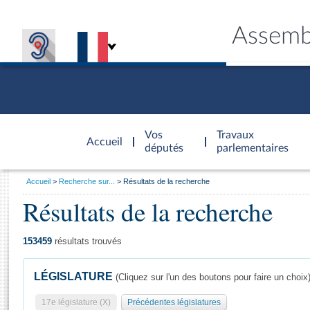
Assemb
Accèder à
la page
Vos
Travaux
Accueil
d'accueil
députés
parlementaires
Vous
Accueil
Recherche sur...
Résultats de la recherche
êtes
Résultats de la recherche
Général
ici
CONNEX
TRAVA
CONNA
DÉC
:
153459
résultats trouvés
LÉGISLATURE
(Cliquez sur l'un des boutons pour faire un choix
17e législature (X)
Précédentes législatures