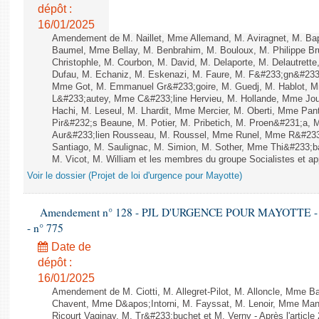
dépôt :
16/01/2025
Amendement de M. Naillet, Mme Allemand, M. Aviragnet, M. Bap
Baumel, Mme Bellay, M. Benbrahim, M. Bouloux, M. Philippe Bru
Christophle, M. Courbon, M. David, M. Delaporte, M. Delautre
Dufau, M. Echaniz, M. Eskenazi, M. Faure, M. F&#233;gn&#233
Mme Got, M. Emmanuel Gr&#233;goire, M. Guedj, M. Hablot, 
L&#233;autey, Mme C&#233;line Hervieu, M. Hollande, Mme J
Hachi, M. Leseul, M. Lhardit, Mme Mercier, M. Oberti, Mme Pa
Pir&#232;s Beaune, M. Potier, M. Pribetich, M. Proen&#231;a
Aur&#233;lien Rousseau, M. Roussel, Mme Runel, Mme R&#233;
Santiago, M. Saulignac, M. Simion, M. Sother, Mme Thi&#233;b
M. Vicot, M. William et les membres du groupe Socialistes et ap
Voir le dossier (Projet de loi d'urgence pour Mayotte)
Amendement n° 128 - PJL D'URGENCE POUR MAYOTTE - 1ère 
- n° 775
Date de
dépôt :
16/01/2025
Amendement de M. Ciotti, M. Allegret-Pilot, M. Alloncle, Mme B
Chavent, Mme D&apos;Intorni, M. Fayssat, M. Lenoir, Mme Man
Ricourt Vaginay, M. Tr&#233;buchet et M. Verny - Après l'article