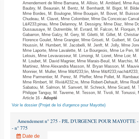
Amendement de Mme Bamana, M. Allisio, M. Amblard, Mme Auza
Baubry, M. Beaurain, M. Bentz, M. Bernhardt, M. Bigot, M. Bilde
Mme Bordes, M. Boulogne, Mme Bouquin, M. Bovet, M. Buisson
Chudeau, M. Clavet, Mme Colombier, Mme Da Conceicao Carvalh
L&#233;pinau, Mme Delannoy, M. Dessigny, Mme Diaz, Mme Dog
Dussausaye, M. Dutremble, M. Evrard, M. Falcon, M. Florquin, 
Gabarron, Mme Galzy, M. Gery, M. Giletti, M. Gillet, M. Christi
Florence Goulet, Mme Grangier, Mme Griseti, M. Guibert, M. Gu
Houssin, M. Humbert, M. Jacobelli, M. Jenft, M. Jolly, Mme J
Mme Laporte, Mme Lavalette, M. Le Bourgeois, Mme Le Pen,
Lelouis, Mme Levavasseur, M. Limongi, M. Lioret, Mme Loir, M. 
M. Loubet, M. David Magnier, Mme Marais-Beuil, M. Marchio, M
Martinez, Mme Alexandra Masson, M. Bryan Masson, M. Mauvie
Monnier, M. Muller, Mme M&#233;lin, Mme M&#233;nach&#233;
Mme Parmentier, M. Perez, M. Pfeffer, Mme Pollet, M. Rambau
Mme Rimbert, M. Rivi&#232;re, Mme Robert-Dehault, Mme Roul
Sabatou, M. Salmon, M. Sanvert, M. Schreck, Mme Sicard, M. T
Philippe Tanguy, M. Taverne, M. Tesson, M. Tivoli, M. Tonussi, 
Article 16 -
Adopté
Voir le dossier (Projet de loi d'urgence pour Mayotte)
Amendement n° 275 - PJL D'URGENCE POUR MAYOTTE - 1ère 
- n° 775
Date de