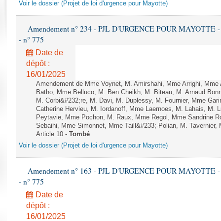
Rapports d'enquête
Voir le dossier (Projet de loi d'urgence pour Mayotte)
Rapports législatifs
Rapports sur l'application des lois
Amendement n° 234 - PJL D'URGENCE POUR MAYOTTE - 1ère 
- n° 775
Baromètre de l’application des lois
Date de
dépôt :
Dossiers législatifs
16/01/2025
Budget et sécurité sociale
Amendement de Mme Voynet, M. Amirshahi, Mme Arrighi, Mme 
Questions écrites et orales
Batho, Mme Belluco, M. Ben Cheikh, M. Biteau, M. Arnaud Bonn
M. Corbi&#232;re, M. Davi, M. Duplessy, M. Fournier, Mme Gar
Comptes rendus des débats
Catherine Hervieu, M. Iordanoff, Mme Laernoes, M. Lahais, M.
Peytavie, Mme Pochon, M. Raux, Mme Regol, Mme Sandrine R
Sebaihi, Mme Simonnet, Mme Taill&#233;-Polian, M. Tavernier,
Article 10 -
Tombé
Voir le dossier (Projet de loi d'urgence pour Mayotte)
Amendement n° 163 - PJL D'URGENCE POUR MAYOTTE - 1ère 
- n° 775
Date de
dépôt :
16/01/2025