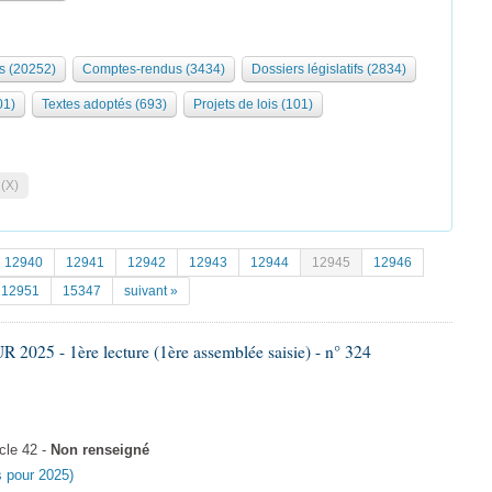
s (20252)
Comptes-rendus (3434)
Dossiers législatifs (2834)
01)
Textes adoptés (693)
Projets de lois (101)
 (X)
12940
12941
12942
12943
12944
12945
12946
12951
15347
suivant »
025 - 1ère lecture (1ère assemblée saisie) - n° 324
cle 42 -
Non renseigné
es pour 2025)