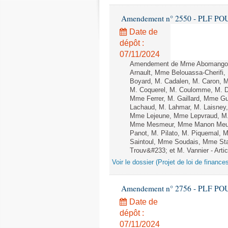
Amendement n° 2550 - PLF POUR 2
Date de
dépôt :
07/11/2024
Amendement de Mme Abomangoli,
Arnault, Mme Belouassa-Cherifi,
Boyard, M. Cadalen, M. Caron, M
M. Coquerel, M. Coulomme, M. D
Mme Ferrer, M. Gaillard, Mme G
Lachaud, M. Lahmar, M. Laisney,
Mme Lejeune, Mme Lepvraud, M.
Mme Mesmeur, Mme Manon Meuni
Panot, M. Pilato, M. Piquemal, 
Saintoul, Mme Soudais, Mme Sta
Trouv&#233; et M. Vannier - Artic
Voir le dossier (Projet de loi de financ
Amendement n° 2756 - PLF POUR 2
Date de
dépôt :
07/11/2024