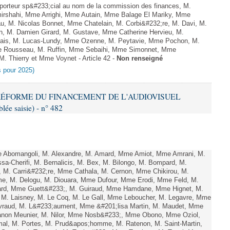
orteur sp&#233;cial au nom de la commission des finances, M.
rshahi, Mme Arrighi, Mme Autain, Mme Balage El Mariky, Mme
au, M. Nicolas Bonnet, Mme Chatelain, M. Corbi&#232;re, M. Davi, M.
n, M. Damien Girard, M. Gustave, Mme Catherine Hervieu, M.
hais, M. Lucas-Lundy, Mme Ozenne, M. Peytavie, Mme Pochon, M.
 Rousseau, M. Ruffin, Mme Sebaihi, Mme Simonnet, Mme
 M. Thierry et Mme Voynet - Article 42 -
Non renseigné
es pour 2025)
T RÉFORME DU FINANCEMENT DE L'AUDIOVISUEL
ée saisie) - n° 482
Abomangoli, M. Alexandre, M. Amard, Mme Amiot, Mme Amrani, M.
sa-Cherifi, M. Bernalicis, M. Bex, M. Bilongo, M. Bompard, M.
, M. Carri&#232;re, Mme Cathala, M. Cernon, Mme Chikirou, M.
me, M. Delogu, M. Diouara, Mme Dufour, Mme Erodi, Mme Feld, M.
lard, Mme Guett&#233;, M. Guiraud, Mme Hamdane, Mme Hignet, M.
, M. Laisney, M. Le Coq, M. Le Gall, Mme Leboucher, M. Legavre, Mme
vraud, M. L&#233;aument, Mme &#201;lisa Martin, M. Maudet, Mme
on Meunier, M. Nilor, Mme Nosb&#233;, Mme Obono, Mme Oziol,
mal, M. Portes, M. Prud&apos;homme, M. Ratenon, M. Saint-Martin,