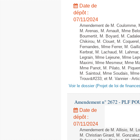
Date de
dépôt :
07/11/2024
Amendement de M. Coulomme, M
M. Arenas, M. Arnault, Mme Belo
Boumertit, M. Boyard, M. Cadal
Chikirou, M. Clouet, M. Coquere
Fernandes, Mme Ferrer, M. Gail
Kerbrat, M. Lachaud, M. Lahmar
Legrain, Mme Lejeune, Mme Lep
Maximi, Mme Mesmeur, Mme Man
Mme Panot, M. Pilato, M. Pique
M. Saintoul, Mme Soudais, Mme 
Trouv&#233; et M. Vannier - Artic
Voir le dossier (Projet de loi de financ
Amendement n° 2672 - PLF POUR 2
Date de
dépôt :
07/11/2024
Amendement de M. Allisio, M. L
M. Christian Girard, M. Gonzale