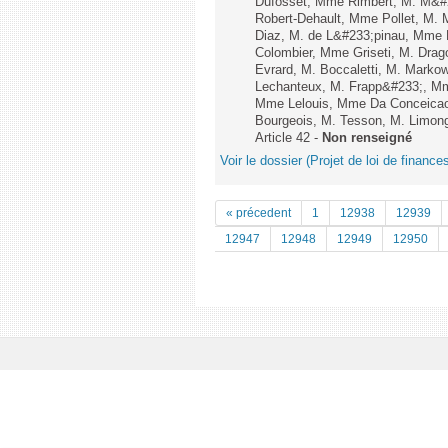
Dufosset, Mme Rimbert, M. M&#2
Robert-Dehault, Mme Pollet, M.
Diaz, M. de L&#233;pinau, Mme
Colombier, Mme Griseti, M. Drag
Evrard, M. Boccaletti, M. Mark
Lechanteux, M. Frapp&#233;, Mme
Mme Lelouis, Mme Da Conceicao C
Bourgeois, M. Tesson, M. Limong
Article 42 -
Non renseigné
Voir le dossier (Projet de loi de financ
« précedent
1
12938
12939
12947
12948
12949
12950