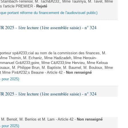
Stambach-Terrenoir, M. Tach&#233;, Mme Taurinya, M. Tavel, Mme
ès l'article PREMIER -
Rejeté
nique portant réforme du financement de l'audiovisuel public)
025 - 1ère lecture (1ère assemblée saisie) - n° 324
orteur sp&#233;cial au nom de la commission des finances, M.
te, Mme Thomin, M. Echaniz, Mme Hadizadeh, Mme Herouin-
Emmanuel Gr&#233;goire, Mme C&#233;line Hervieu, Mme Keloua
uaux, M. Philippe Brun, M. Baptiste, M. Baumel, M. Bouloux, Mme
et Mme Pir&#232;s Beaune - Article 42 -
Non renseigné
es pour 2025)
025 - 1ère lecture (1ère assemblée saisie) - n° 324
 Benoit, M. Berrios et M. Lam - Article 42 -
Non renseigné
es pour 2025)