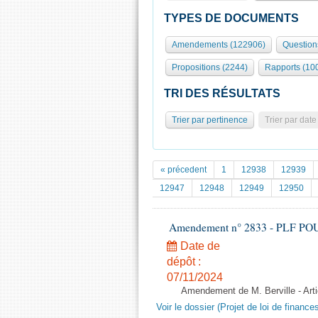
TYPES DE DOCUMENTS
Amendements (122906)
Question
Propositions (2244)
Rapports (10
TRI DES RÉSULTATS
Trier par pertinence
Trier par date
« précedent
1
12938
12939
12947
12948
12949
12950
Amendement n° 2833 - PLF POUR 2
Date de
dépôt :
07/11/2024
Amendement de M. Berville - Arti
Voir le dossier (Projet de loi de financ