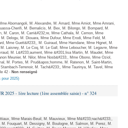
me Abomangoli, M. Alexandre, M. Amard, Mme Amiot, Mme Amrani,
uassa-Cherifi, M. Bernalicis, M. Bex, M. Bilongo, M. Bompard, M.
en, M. Caron, M. Carri&#232;re, Mme Cathala, M. Cernon, Mme
l, M. Delogu, M. Diouara, Mme Dufour, Mme Erodi, Mme Feld, M.
lard, Mme Guett&#233;, M. Guiraud, Mme Hamdane, Mme Hignet, M.
, M. Laisney, M. Le Coq, M. Le Gall, Mme Leboucher, M. Legavre, Mme
vraud, M. L&#233;aument, Mme &#201;lisa Martin, M. Maudet, Mme
on Meunier, M. Nilor, Mme Nosb&#233;, Mme Obono, Mme Oziol,
mal, M. Portes, M. Prud&apos;homme, M. Ratenon, M. Saint-Martin,
Stambach-Terrenoir, M. Tach&#233;, Mme Taurinya, M. Tavel, Mme
le 42 -
Non renseigné
es pour 2025)
025 - 1ère lecture (1ère assemblée saisie) - n° 324
ottiaux, Mme Marais-Beuil, M. Mauvieux, Mme M&#233;nach&#233;,
z, M. Fouquart, M. Dessigny, M. Boulogne, M. Salmon, M. Perez, M.