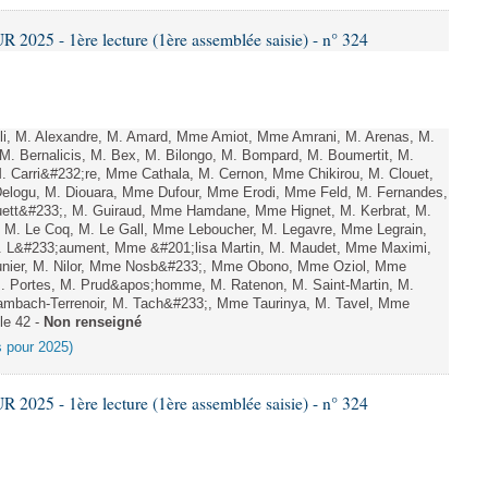
025 - 1ère lecture (1ère assemblée saisie) - n° 324
 M. Alexandre, M. Amard, Mme Amiot, Mme Amrani, M. Arenas, M.
 M. Bernalicis, M. Bex, M. Bilongo, M. Bompard, M. Boumertit, M.
. Carri&#232;re, Mme Cathala, M. Cernon, Mme Chikirou, M. Clouet,
elogu, M. Diouara, Mme Dufour, Mme Erodi, Mme Feld, M. Fernandes,
uett&#233;, M. Guiraud, Mme Hamdane, Mme Hignet, M. Kerbrat, M.
 M. Le Coq, M. Le Gall, Mme Leboucher, M. Legavre, Mme Legrain,
 L&#233;aument, Mme &#201;lisa Martin, M. Maudet, Mme Maximi,
er, M. Nilor, Mme Nosb&#233;, Mme Obono, Mme Oziol, Mme
M. Portes, M. Prud&apos;homme, M. Ratenon, M. Saint-Martin, M.
mbach-Terrenoir, M. Tach&#233;, Mme Taurinya, M. Tavel, Mme
le 42 -
Non renseigné
es pour 2025)
025 - 1ère lecture (1ère assemblée saisie) - n° 324