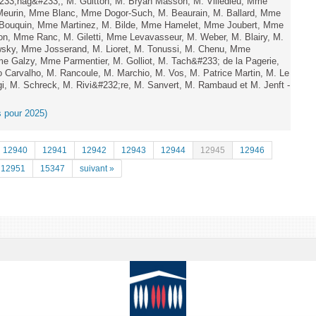
33;nag&#233;, M. Guitton, M. Bryan Masson, M. Villedieu, Mme
 Meurin, Mme Blanc, Mme Dogor-Such, M. Beaurain, M. Ballard, Mme
 Bouquin, Mme Martinez, M. Bilde, Mme Hamelet, Mme Joubert, Mme
on, Mme Ranc, M. Giletti, Mme Levavasseur, M. Weber, M. Blairy, M.
owsky, Mme Josserand, M. Lioret, M. Tonussi, M. Chenu, Mme
 Galzy, Mme Parmentier, M. Golliot, M. Tach&#233; de la Pagerie,
arvalho, M. Rancoule, M. Marchio, M. Vos, M. Patrice Martin, M. Le
i, M. Schreck, M. Rivi&#232;re, M. Sanvert, M. Rambaud et M. Jenft -
es pour 2025)
12940
12941
12942
12943
12944
12945
12946
12951
15347
suivant »