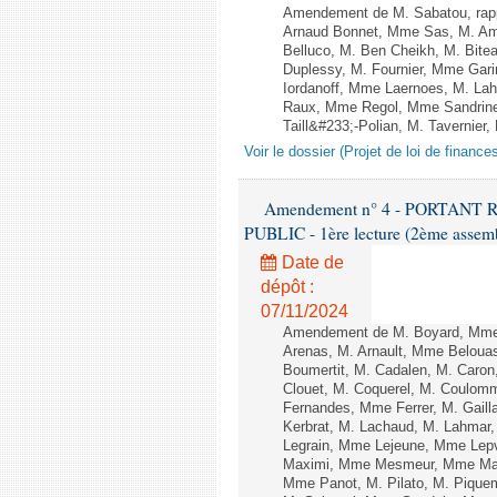
Amendement de M. Sabatou, rapp
Arnaud Bonnet, Mme Sas, M. Ami
Belluco, M. Ben Cheikh, M. Bite
Duplessy, M. Fournier, Mme Gari
Iordanoff, Mme Laernoes, M. La
Raux, Mme Regol, Mme Sandrine
Taill&#233;-Polian, M. Tavernier,
Voir le dossier (Projet de loi de financ
Amendement n° 4 - PORTAN
PUBLIC - 1ère lecture (2ème assembl
Date de
dépôt :
07/11/2024
Amendement de M. Boyard, Mme 
Arenas, M. Arnault, Mme Belouas
Boumertit, M. Cadalen, M. Caron
Clouet, M. Coquerel, M. Coulom
Fernandes, Mme Ferrer, M. Gail
Kerbrat, M. Lachaud, M. Lahmar
Legrain, Mme Lejeune, Mme Lep
Maximi, Mme Mesmeur, Mme Man
Mme Panot, M. Pilato, M. Pique