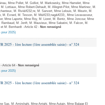
inau, Mme Pollet, M. Golliot, M. Markowsky, Mme Hamelet, Mme
M. Lottiaux, Mme Robert-Dehault, M. Allegret-Pilot, Mme Martinez, M.
anteux, M. Rivi&#232;re, M. Sanvert, Mme Lelouis, M. Meurin, M.
n, M. Evrard, M. Tesson, M. M&#233;nag&#233;, Mme Levavasseur,
ller, Mme Laporte, Mme Roy, M. Lioret, M. Bentz, Mme Joncour, Mme
. Rambaud, M. Jenft, M. Mauvieux, Mme Sabatini, M. Falcon, M.
i et M. Bernhardt - Article 42 -
Non renseigné
es pour 2025)
025 - 1ère lecture (1ère assemblée saisie) - n° 324
 Article 64 -
Non renseigné
es pour 2025)
025 - 1ère lecture (1ère assemblée saisie) - n° 324
e Sas, M. Amirshahi, Mme Arrighi, Mme Autain, Mme Balage El