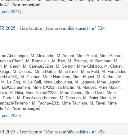
le 42 -
Non renseigné
es pour 2025)
025 - 1ère lecture (1ère assemblée saisie) - n° 324
e Abomangoli, M. Alexandre, M. Amard, Mme Amiot, Mme Amrani,
uassa-Cherifi, M. Bernalicis, M. Bex, M. Bilongo, M. Bompard, M.
n, M. Caron, M. Carri&#232;re, M. Cernon, Mme Chikirou, M. Clouet,
elogu, M. Diouara, Mme Dufour, Mme Erodi, Mme Feld, M. Fernandes,
uett&#233;, M. Guiraud, Mme Hamdane, Mme Hignet, M. Kerbrat, M.
 M. Le Coq, M. Le Gall, Mme Leboucher, M. Legavre, Mme Legrain,
 L&#233;aument, Mme &#201;lisa Martin, M. Maudet, Mme Maximi,
er, M. Nilor, Mme Nosb&#233;, Mme Obono, Mme Oziol, Mme
M. Portes, M. Prud&apos;homme, M. Ratenon, M. Saint-Martin, M.
mbach-Terrenoir, M. Tach&#233;, Mme Taurinya, M. Tavel, Mme
le 42 -
Non renseigné
es pour 2025)
025 - 1ère lecture (1ère assemblée saisie) - n° 324