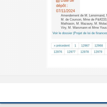
Date de
dépôt :
07/11/2024
Amendement de M. Lenormand, M. 
M. de Courson, Mme de P&#233;l
Mathiasin, M. Mazaury, M. Molac
Viry, M. Warsmann et Mme Yousso
Voir le dossier (Projet de loi de financ
« précedent
1
12967
12968
12976
12977
12978
12979