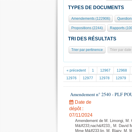
TYPES DE DOCUMENTS
Amendements (122906)
Question
Propositions (2244)
Rapports (10
TRI DES RÉSULTATS
Trier par pertinence
Trier par date
« précedent
1
12967
12968
12976
12977
12978
12979
Amendement n° 2540 - PLF POUR 2
Date de
dépôt :
07/11/2024
Amendement de M. Limongi, M. Ge
M&#233;nach&#233;, M. David Ma
Mme M&#233;lin, M. Blairy, M. 