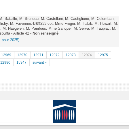
Bataille, M. Bruneau, M. Castellani, M. Castiglione, M. Colombani,
ichy, M. Favennec-B&#233;cot, Mme Froger, M. Habib, M. Huwart, M.
, M. Naegelen, M. Panifous, Mme Sanquer, M. Serva, M. Taupiac, M.
uffa - Article 42 -
Non renseigné
es pour 2025)
12969
12970
12971
12972
12973
12974
12975
12980
15347
suivant »