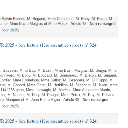
Sylvie Bonnet, M. Brigand, Mme Corneloup, M. Bony, M. Bazin, M.
emer, Mme Bazin-Malgras et Mme Petex - Article 42 -
Non renseigné
es pour 2025)
025 - 1ère lecture (1ère assemblée saisie) - n° 324
 Gosselin, Mme Bay, M. Bazin, Mme Bazin-Malgras, M. Berger, Mme
nnivard, M. Bony, M. Boucard, M. Bourgeaux, M. Breton, M. Brigand,
Cordier, Mme Corneloup, Mme Dalloz, M. Descoeur, M. Di Filippo, M.
sier, M. Gonord, Mme Gruet, M. Herbillon, M. Jeanbrun, M. Juvin, Mme
. Li&#233;geon, Mme Louwagie, M. Marleix, Mme Alexandra Martin,
er, M. Neuder, M. Nury, M. Pauget, Mme Petex, M. Ray, M. Rolland,
el-Marques et M. Jean-Pierre Vigier - Article 42 -
Non renseigné
es pour 2025)
025 - 1ère lecture (1ère assemblée saisie) - n° 324