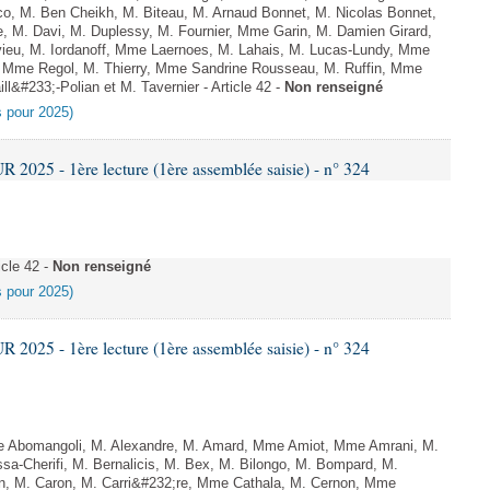
o, M. Ben Cheikh, M. Biteau, M. Arnaud Bonnet, M. Nicolas Bonnet,
, M. Davi, M. Duplessy, M. Fournier, Mme Garin, M. Damien Girard,
ieu, M. Iordanoff, Mme Laernoes, M. Lahais, M. Lucas-Lundy, Mme
Mme Regol, M. Thierry, Mme Sandrine Rousseau, M. Ruffin, Mme
&#233;-Polian et M. Tavernier - Article 42 -
Non renseigné
es pour 2025)
025 - 1ère lecture (1ère assemblée saisie) - n° 324
cle 42 -
Non renseigné
es pour 2025)
025 - 1ère lecture (1ère assemblée saisie) - n° 324
Abomangoli, M. Alexandre, M. Amard, Mme Amiot, Mme Amrani, M.
sa-Cherifi, M. Bernalicis, M. Bex, M. Bilongo, M. Bompard, M.
en, M. Caron, M. Carri&#232;re, Mme Cathala, M. Cernon, Mme