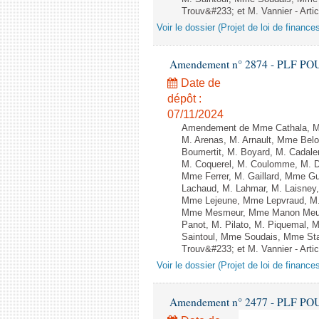
Trouv&#233; et M. Vannier - Artic
Voir le dossier (Projet de loi de financ
Amendement n° 2874 - PLF POUR 2
Date de
dépôt :
07/11/2024
Amendement de Mme Cathala, Mm
M. Arenas, M. Arnault, Mme Belo
Boumertit, M. Boyard, M. Cadale
M. Coquerel, M. Coulomme, M. D
Mme Ferrer, M. Gaillard, Mme G
Lachaud, M. Lahmar, M. Laisney,
Mme Lejeune, Mme Lepvraud, M.
Mme Mesmeur, Mme Manon Meuni
Panot, M. Pilato, M. Piquemal, 
Saintoul, Mme Soudais, Mme Sta
Trouv&#233; et M. Vannier - Artic
Voir le dossier (Projet de loi de financ
Amendement n° 2477 - PLF POUR 2