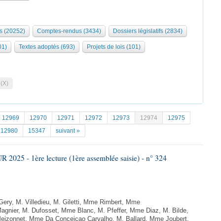
s (20252)
Comptes-rendus (3434)
Dossiers législatifs (2834)
01)
Textes adoptés (693)
Projets de lois (101)
 (X)
12969
12970
12971
12972
12973
12974
12975
12980
15347
suivant »
025 - 1ère lecture (1ère assemblée saisie) - n° 324
ry, M. Villedieu, M. Giletti, Mme Rimbert, Mme
gnier, M. Dufosset, Mme Blanc, M. Pfeffer, Mme Diaz, M. Bilde,
Meizonnet, Mme Da Conceicao Carvalho, M. Ballard, Mme Joubert,