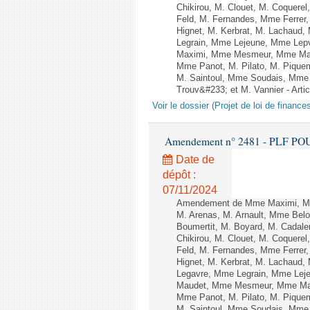
Chikirou, M. Clouet, M. Coquer
Feld, M. Fernandes, Mme Ferrer
Hignet, M. Kerbrat, M. Lachaud,
Legrain, Mme Lejeune, Mme Lep
Maximi, Mme Mesmeur, Mme Man
Mme Panot, M. Pilato, M. Pique
M. Saintoul, Mme Soudais, Mme 
Trouv&#233; et M. Vannier - Artic
Voir le dossier (Projet de loi de financ
Amendement n° 2481 - PLF POUR 2
Date de
dépôt :
07/11/2024
Amendement de Mme Maximi, Mm
M. Arenas, M. Arnault, Mme Belo
Boumertit, M. Boyard, M. Cadal
Chikirou, M. Clouet, M. Coquer
Feld, M. Fernandes, Mme Ferrer
Hignet, M. Kerbrat, M. Lachaud,
Legavre, Mme Legrain, Mme Lej
Maudet, Mme Mesmeur, Mme Man
Mme Panot, M. Pilato, M. Pique
M. Saintoul, Mme Soudais, Mme 