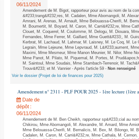
06/11/2024
Amendement de M. Bigot, rapporteur pour avis au nom de la com
&#233;trang&#232;res, M. Cadalen, Mme Abomangoli, M. Alex
Amrani, M. Arenas, M. Arnault, Mme Belouassa-Cherifi, M. Bern
M. Boumertit, M. Boyard, M. Caron, M. Carri&#232;re, Mme Cat
Clouet, M. Coquerel, M. Coulomme, M. Delogu, M. Diouara, Mm
Fernandes, Mme Ferrer, M. Gaillard, Mme Guett&#233;, M. Gu
Kerbrat, M. Lachaud, M. Lahmar, M. Laisney, M. Le Coq, M. Le
Legrain, Mme Lejeune, Mme Lepvraud, M. L&#233;aument, Mme
Maximi, Mme Mesmeur, Mme Manon Meunier, M. Nilor, Mme N
Mme Panot, M. Pilato, M. Piquemal, M. Portes, M. Prud&apos;h
M. Saintoul, Mme Soudais, Mme Stambach-Terrenoir, M. Tach&
Trouv&#233; et M. Vannier - Après l'article 59 -
Non renseigné
Voir le dossier (Projet de loi de finances pour 2025)
Amendement n° 2311 - PLF POUR 2025 - 1ère lecture (1ère as
Date de
dépôt :
06/11/2024
Amendement de M. Ben Cheikh, rapporteur sp&#233;cial au no
Chikirou, Mme Abomangoli, M. Alexandre, M. Amard, Mme Amiot
Mme Belouassa-Cherifi, M. Bernalicis, M. Bex, M. Bilongo, M. 
Cadalen, M. Caron, M. Carri&#232;re, Mme Cathala, M. Cernon,