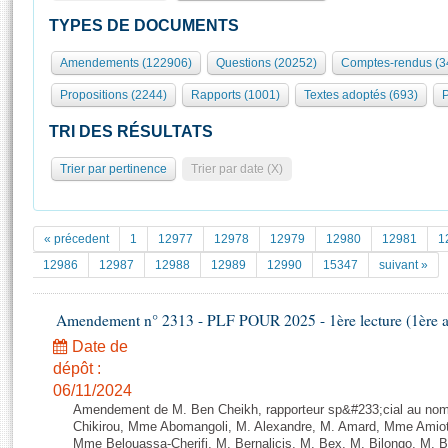
S'id
Présidence
Séance publique
Rôle et pouvoirs de l'Assemblée
Visiter l'Assemblée
TYPES DE DOCUMENTS
Fiches « Connaissance de l’Assemblée »
577 députés
Commissions et autres organes
Visite virtuelle du palais Bourbon
Amendements (122906)
Questions (20252)
Comptes-rendus (3
Organisation de l'Assemblée
Groupes politiques
Europe et International
Assister à une séance
Mot
Propositions (2244)
Rapports (1001)
Textes adoptés (693)
P
Présidence
Conférence des Présidents
Bureau
Collège des Ques
Élections législatives
Contrôle et évaluation
Accès des chercheurs à l’Assemblée
TRI DES RÉSULTATS
Congrès
Les évènements
S'inscrire
Trier par pertinence
Trier par date (X)
Pétitions
Statistiques et chiffres clés
Transparence et déontologie
Vous n'ave
Patrimoine
E
Documents de référence
« précedent
1
12977
12978
12979
12980
12981
1
La Bibliothèque
( Constitution | Règlement de l'Assemblée ... )
Documents parlementaires
12986
12987
12988
12989
12990
15347
suivant »
Les archives
Projets de loi
Contacts et plan d'accès
Amendement n° 2313 - PLF POUR 2025 - 1ère lecture (1ère as
Propositions de loi
Histoire
Photos libres de droit
Amendements
Date de
Juniors
dépôt :
Textes adoptés
Anciennes législatures
06/11/2024
Amendement de M. Ben Cheikh, rapporteur sp&#233;cial au no
Liens vers les sites publics
Rapports d'information
Chikirou, Mme Abomangoli, M. Alexandre, M. Amard, Mme Amiot
Mme Belouassa-Cherifi, M. Bernalicis, M. Bex, M. Bilongo, M. 