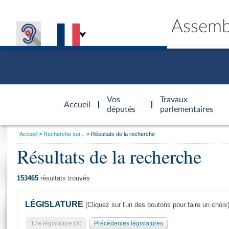
Assemb
Accèder à
la page
Vos
Travaux
Accueil
d'accueil
députés
parlementaires
Vous
Accueil
Recherche sur...
Résultats de la recherche
êtes
Résultats de la recherche
Général
ici
CONNEX
TRAVA
CONNA
DÉC
:
153465
résultats trouvés
LÉGISLATURE
(Cliquez sur l'un des boutons pour faire un choix
17e législature (X)
Précédentes législatures