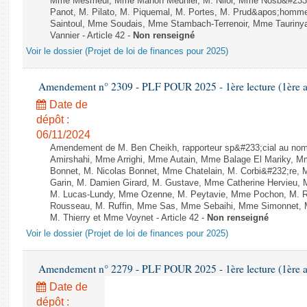
Mme Mesmeur, Mme Manon Meunier, M. Nilor, Mme Nosb&#23
Panot, M. Pilato, M. Piquemal, M. Portes, M. Prud&apos;homme
Saintoul, Mme Soudais, Mme Stambach-Terrenoir, Mme Tauriny
Vannier - Article 42 -
Non renseigné
Voir le dossier (Projet de loi de finances pour 2025)
Amendement n° 2309 - PLF POUR 2025 - 1ère lecture (1ère as
Date de
dépôt :
06/11/2024
Amendement de M. Ben Cheikh, rapporteur sp&#233;cial au nom
Amirshahi, Mme Arrighi, Mme Autain, Mme Balage El Mariky, Mm
Bonnet, M. Nicolas Bonnet, Mme Chatelain, M. Corbi&#232;re, 
Garin, M. Damien Girard, M. Gustave, Mme Catherine Hervieu, M
M. Lucas-Lundy, Mme Ozenne, M. Peytavie, Mme Pochon, M. 
Rousseau, M. Ruffin, Mme Sas, Mme Sebaihi, Mme Simonnet, Mm
M. Thierry et Mme Voynet - Article 42 -
Non renseigné
Voir le dossier (Projet de loi de finances pour 2025)
Amendement n° 2279 - PLF POUR 2025 - 1ère lecture (1ère as
Date de
dépôt :