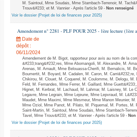
M. Saintoul, Mme Soudais, Mme Stambach-Terrenoir, M. Tach&
Trouv&#233; et M. Vannier - Après l'article 59 -
Non renseigné
Voir le dossier (Projet de loi de finances pour 2025)
Amendement n° 2281 - PLF POUR 2025 - 1ère lecture (1ère as
Date de
dépôt :
06/11/2024
Amendement de M. Bigot, rapporteur pour avis au nom de la com
&#233;trang&#232;res, Mme Abomangoli, M. Alexandre, M. Am
Arenas, M. Arnault, Mme Belouassa-Cherifi, M. Bernalicis, M. 
Boumertit, M. Boyard, M. Cadalen, M. Caron, M. Carri&#232;re
Chikirou, M. Clouet, M. Coquerel, M. Coulomme, M. Delogu, M
Feld, M. Fernandes, Mme Ferrer, M. Gaillard, Mme Guett&#23
Hignet, M. Kerbrat, M. Lachaud, M. Lahmar, M. Laisney, M. Le 
Legavre, Mme Legrain, Mme Lejeune, Mme Lepvraud, M. L&#233
Maudet, Mme Maximi, Mme Mesmeur, Mme Manon Meunier, M. 
Mme Oziol, Mme Panot, M. Pilato, M. Piquemal, M. Portes, M
Saint-Martin, M. Saintoul, Mme Soudais, Mme Stambach-Terren
Tavel, Mme Trouv&#233; et M. Vannier - Après l'article 59 -
Non 
Voir le dossier (Projet de loi de finances pour 2025)