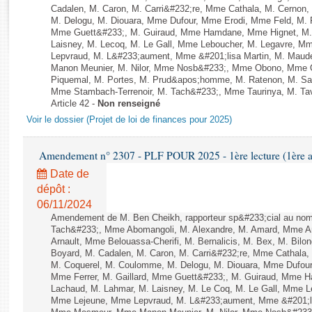
Rapports d'enquête
Cadalen, M. Caron, M. Carri&#232;re, Mme Cathala, M. Cernon,
Rapports législatifs
M. Delogu, M. Diouara, Mme Dufour, Mme Erodi, Mme Feld, M. F
Mme Guett&#233;, M. Guiraud, Mme Hamdane, Mme Hignet, M. 
Rapports sur l'application des lois
Laisney, M. Lecoq, M. Le Gall, Mme Leboucher, M. Legavre, 
Baromètre de l’application des lois
Lepvraud, M. L&#233;aument, Mme &#201;lisa Martin, M. Ma
Manon Meunier, M. Nilor, Mme Nosb&#233;, Mme Obono, Mme Oz
Piquemal, M. Portes, M. Prud&apos;homme, M. Ratenon, M. Sai
Mme Stambach-Terrenoir, M. Tach&#233;, Mme Taurinya, M. Tav
Dossiers législatifs
Article 42 -
Non renseigné
Budget et sécurité sociale
Voir le dossier (Projet de loi de finances pour 2025)
Questions écrites et orales
Comptes rendus des débats
Amendement n° 2307 - PLF POUR 2025 - 1ère lecture (1ère as
Date de
dépôt :
06/11/2024
Amendement de M. Ben Cheikh, rapporteur sp&#233;cial au nom
Tach&#233;, Mme Abomangoli, M. Alexandre, M. Amard, Mme A
Arnault, Mme Belouassa-Cherifi, M. Bernalicis, M. Bex, M. Bilo
Boyard, M. Cadalen, M. Caron, M. Carri&#232;re, Mme Cathala,
M. Coquerel, M. Coulomme, M. Delogu, M. Diouara, Mme Dufou
Mme Ferrer, M. Gaillard, Mme Guett&#233;, M. Guiraud, Mme H
Lachaud, M. Lahmar, M. Laisney, M. Le Coq, M. Le Gall, Mme L
Mme Lejeune, Mme Lepvraud, M. L&#233;aument, Mme &#201;li