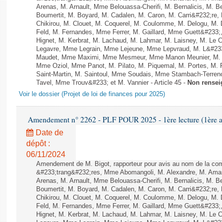
Arenas, M. Arnault, Mme Belouassa-Cherifi, M. Bernalicis, M. 
Boumertit, M. Boyard, M. Cadalen, M. Caron, M. Carri&#232;re
Chikirou, M. Clouet, M. Coquerel, M. Coulomme, M. Delogu, M
Feld, M. Fernandes, Mme Ferrer, M. Gaillard, Mme Guett&#23
Hignet, M. Kerbrat, M. Lachaud, M. Lahmar, M. Laisney, M. Le 
Legavre, Mme Legrain, Mme Lejeune, Mme Lepvraud, M. L&#233
Maudet, Mme Maximi, Mme Mesmeur, Mme Manon Meunier, M. 
Mme Oziol, Mme Panot, M. Pilato, M. Piquemal, M. Portes, M
Saint-Martin, M. Saintoul, Mme Soudais, Mme Stambach-Terren
Tavel, Mme Trouv&#233; et M. Vannier - Article 45 -
Non rensei
Voir le dossier (Projet de loi de finances pour 2025)
Amendement n° 2262 - PLF POUR 2025 - 1ère lecture (1ère as
Date de
dépôt :
06/11/2024
Amendement de M. Bigot, rapporteur pour avis au nom de la com
&#233;trang&#232;res, Mme Abomangoli, M. Alexandre, M. Am
Arenas, M. Arnault, Mme Belouassa-Cherifi, M. Bernalicis, M. 
Boumertit, M. Boyard, M. Cadalen, M. Caron, M. Carri&#232;re
Chikirou, M. Clouet, M. Coquerel, M. Coulomme, M. Delogu, M
Feld, M. Fernandes, Mme Ferrer, M. Gaillard, Mme Guett&#23
Hignet, M. Kerbrat, M. Lachaud, M. Lahmar, M. Laisney, M. Le 