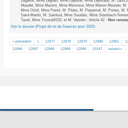
Legavre, Mme Legrain, Mme Lejeune, Mme Lepvraud, M. L&#233
Maudet, Mme Maximi, Mme Mesmeur, Mme Manon Meunier, M. 
Mme Oziol, Mme Panot, M. Pilato, M. Piquemal, M. Portes, M
Saint-Martin, M. Saintoul, Mme Soudais, Mme Stambach-Terren
Tavel, Mme Trouv&#233; et M. Vannier - Article 42 -
Non rensei
Voir le dossier (Projet de loi de finances pour 2025)
« précedent
1
12977
12978
12979
12980
12981
1
12986
12987
12988
12989
12990
15347
suivant »