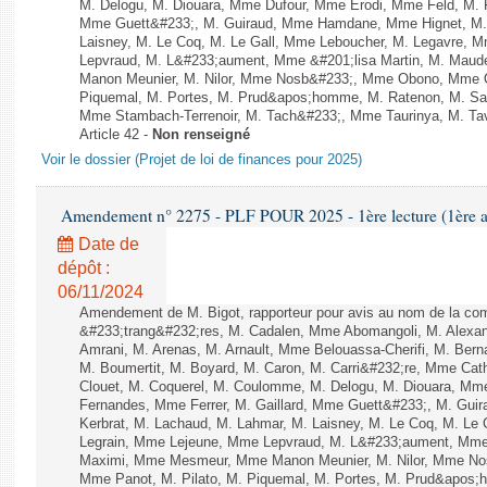
M. Delogu, M. Diouara, Mme Dufour, Mme Erodi, Mme Feld, M. F
Mme Guett&#233;, M. Guiraud, Mme Hamdane, Mme Hignet, M. 
Laisney, M. Le Coq, M. Le Gall, Mme Leboucher, M. Legavre, 
Lepvraud, M. L&#233;aument, Mme &#201;lisa Martin, M. Ma
Manon Meunier, M. Nilor, Mme Nosb&#233;, Mme Obono, Mme Oz
Piquemal, M. Portes, M. Prud&apos;homme, M. Ratenon, M. Sai
Mme Stambach-Terrenoir, M. Tach&#233;, Mme Taurinya, M. Tav
Article 42 -
Non renseigné
Voir le dossier (Projet de loi de finances pour 2025)
Amendement n° 2275 - PLF POUR 2025 - 1ère lecture (1ère as
Date de
dépôt :
06/11/2024
Amendement de M. Bigot, rapporteur pour avis au nom de la com
&#233;trang&#232;res, M. Cadalen, Mme Abomangoli, M. Alex
Amrani, M. Arenas, M. Arnault, Mme Belouassa-Cherifi, M. Bern
M. Boumertit, M. Boyard, M. Caron, M. Carri&#232;re, Mme Cat
Clouet, M. Coquerel, M. Coulomme, M. Delogu, M. Diouara, Mm
Fernandes, Mme Ferrer, M. Gaillard, Mme Guett&#233;, M. Gu
Kerbrat, M. Lachaud, M. Lahmar, M. Laisney, M. Le Coq, M. Le
Legrain, Mme Lejeune, Mme Lepvraud, M. L&#233;aument, Mme
Maximi, Mme Mesmeur, Mme Manon Meunier, M. Nilor, Mme N
Mme Panot, M. Pilato, M. Piquemal, M. Portes, M. Prud&apos;h