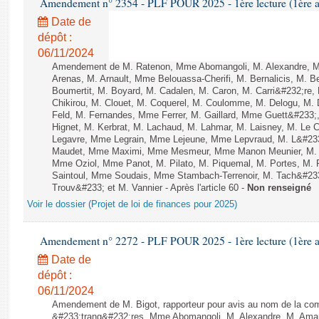
Amendement n° 2354 - PLF POUR 2025 - 1ère lecture (1ère as
Date de
dépôt :
06/11/2024
Amendement de M. Ratenon, Mme Abomangoli, M. Alexandre, 
Arenas, M. Arnault, Mme Belouassa-Cherifi, M. Bernalicis, M. 
Boumertit, M. Boyard, M. Cadalen, M. Caron, M. Carri&#232;re
Chikirou, M. Clouet, M. Coquerel, M. Coulomme, M. Delogu, M
Feld, M. Fernandes, Mme Ferrer, M. Gaillard, Mme Guett&#23
Hignet, M. Kerbrat, M. Lachaud, M. Lahmar, M. Laisney, M. Le 
Legavre, Mme Legrain, Mme Lejeune, Mme Lepvraud, M. L&#233
Maudet, Mme Maximi, Mme Mesmeur, Mme Manon Meunier, M. 
Mme Oziol, Mme Panot, M. Pilato, M. Piquemal, M. Portes, M.
Saintoul, Mme Soudais, Mme Stambach-Terrenoir, M. Tach&#23
Trouv&#233; et M. Vannier - Après l'article 60 -
Non renseigné
Voir le dossier (Projet de loi de finances pour 2025)
Amendement n° 2272 - PLF POUR 2025 - 1ère lecture (1ère as
Date de
dépôt :
06/11/2024
Amendement de M. Bigot, rapporteur pour avis au nom de la com
&#233;trang&#232;res, Mme Abomangoli, M. Alexandre, M. Am