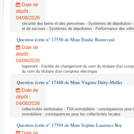
Rapports d'enquête
Date de
Rapports législatifs
dépôt :
Rapports sur l'application des lois
04/08/2026
Baromètre de l’application des lois
sécurité des biens et des personnes - Systèmes de dépollution 
et de secours - Systèmes de dépollution - Performance des véhi
Question écrite n° 17550 de Mme Émilie Bonnivard
Dossiers législatifs
Date de
Budget et sécurité sociale
dépôt :
Questions écrites et orales
04/08/2026
Comptes rendus des débats
logement - Facilité de changement du nom du titulaire d'un compt
du nom du titulaire d'un compteur électrique
Question écrite n° 17488 de Mme Virginie Duby-Muller
Date de
dépôt :
04/08/2026
collectivités territoriales - TVA immobilière : conséquences pour 
immobilière : conséquences pour les collectivités locales
Question écrite n° 17594 de Mme Sophie-Laurence Roy
Date de