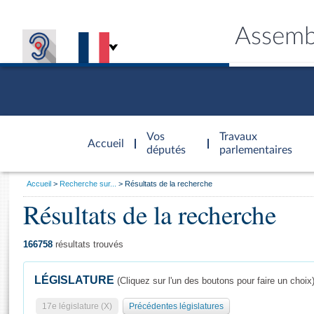
Assemb
Accèder à
la page
Vos
Travaux
Accueil
d'accueil
députés
parlementaires
Vous
Accueil
Recherche sur...
Résultats de la recherche
êtes
Résultats de la recherche
Général
ici
CONNEX
TRAVA
CONNA
DÉC
:
166758
résultats trouvés
LÉGISLATURE
(Cliquez sur l'un des boutons pour faire un choix
17e législature (X)
Précédentes législatures