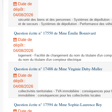
Rapports d'enquête
Date de
Rapports législatifs
dépôt :
Rapports sur l'application des lois
04/08/2026
Baromètre de l’application des lois
sécurité des biens et des personnes - Systèmes de dépollution 
et de secours - Systèmes de dépollution - Performance des véhi
Question écrite n° 17550 de Mme Émilie Bonnivard
Dossiers législatifs
Date de
Budget et sécurité sociale
dépôt :
Questions écrites et orales
04/08/2026
Comptes rendus des débats
logement - Facilité de changement du nom du titulaire d'un compt
du nom du titulaire d'un compteur électrique
Question écrite n° 17488 de Mme Virginie Duby-Muller
Date de
dépôt :
04/08/2026
collectivités territoriales - TVA immobilière : conséquences pour 
immobilière : conséquences pour les collectivités locales
Question écrite n° 17594 de Mme Sophie-Laurence Roy
Date de