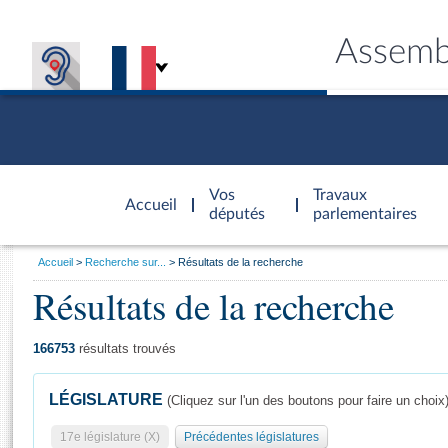
Assemb
Accèder à
la page
Vos
Travaux
Accueil
d'accueil
députés
parlementaires
Vous
Accueil
Recherche sur...
Résultats de la recherche
êtes
Résultats de la recherche
Général
ici
CONNEX
TRAVA
CONNA
DÉC
:
166753
résultats trouvés
LÉGISLATURE
(Cliquez sur l'un des boutons pour faire un choix
17e législature (X)
Précédentes législatures