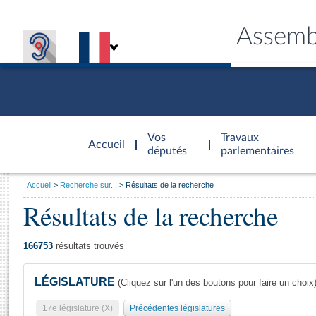
Assemb
Accèder à
la page
Vos
Travaux
Accueil
d'accueil
députés
parlementaires
Vous
Accueil
Recherche sur...
Résultats de la recherche
êtes
Résultats de la recherche
Général
ici
CONNEX
TRAVA
CONNA
DÉC
:
166753
résultats trouvés
LÉGISLATURE
(Cliquez sur l'un des boutons pour faire un choix
17e législature (X)
Précédentes législatures