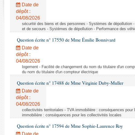
Rapports d'enquête
Date de
Rapports législatifs
dépôt :
Rapports sur l'application des lois
04/08/2026
Baromètre de l’application des lois
sécurité des biens et des personnes - Systèmes de dépollution 
et de secours - Systèmes de dépollution - Performance des véhi
Question écrite n° 17550 de Mme Émilie Bonnivard
Dossiers législatifs
Date de
Budget et sécurité sociale
dépôt :
Questions écrites et orales
04/08/2026
Comptes rendus des débats
logement - Facilité de changement du nom du titulaire d'un compt
du nom du titulaire d'un compteur électrique
Question écrite n° 17488 de Mme Virginie Duby-Muller
Date de
dépôt :
04/08/2026
collectivités territoriales - TVA immobilière : conséquences pour 
immobilière : conséquences pour les collectivités locales
Question écrite n° 17594 de Mme Sophie-Laurence Roy
Date de