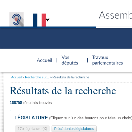
Assemb
Accèder à
la page
Vos
Travaux
Accueil
d'accueil
députés
parlementaires
Vous
Accueil
Recherche sur...
Résultats de la recherche
êtes
Résultats de la recherche
Général
ici
CONNEX
TRAVA
CONNA
DÉC
:
166758
résultats trouvés
LÉGISLATURE
(Cliquez sur l'un des boutons pour faire un choix
17e législature (X)
Précédentes législatures