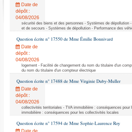
Rapports d'enquête
Date de
Rapports législatifs
dépôt :
Rapports sur l'application des lois
04/08/2026
Baromètre de l’application des lois
sécurité des biens et des personnes - Systèmes de dépollution 
et de secours - Systèmes de dépollution - Performance des véhi
Question écrite n° 17550 de Mme Émilie Bonnivard
Dossiers législatifs
Date de
Budget et sécurité sociale
dépôt :
Questions écrites et orales
04/08/2026
Comptes rendus des débats
logement - Facilité de changement du nom du titulaire d'un compt
du nom du titulaire d'un compteur électrique
Question écrite n° 17488 de Mme Virginie Duby-Muller
Date de
dépôt :
04/08/2026
collectivités territoriales - TVA immobilière : conséquences pour 
immobilière : conséquences pour les collectivités locales
Question écrite n° 17594 de Mme Sophie-Laurence Roy
Date de