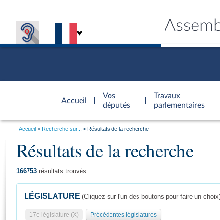
Assemb
Accèder à
la page
Vos
Travaux
Accueil
d'accueil
députés
parlementaires
Vous
Accueil
Recherche sur...
Résultats de la recherche
êtes
Résultats de la recherche
Général
ici
CONNEX
TRAVA
CONNA
DÉC
:
166753
résultats trouvés
LÉGISLATURE
(Cliquez sur l'un des boutons pour faire un choix
17e législature (X)
Précédentes législatures