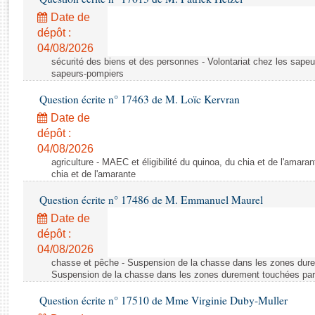
Rapports d'enquête
Date de
Rapports législatifs
dépôt :
Rapports sur l'application des lois
04/08/2026
Baromètre de l’application des lois
sécurité des biens et des personnes - Volontariat chez les sapeu
sapeurs-pompiers
Dossiers législatifs
Question écrite n° 17463 de M. Loïc Kervran
Budget et sécurité sociale
Date de
Questions écrites et orales
dépôt :
04/08/2026
Comptes rendus des débats
agriculture - MAEC et éligibilité du quinoa, du chia et de l'amaran
chia et de l'amarante
Question écrite n° 17486 de M. Emmanuel Maurel
Date de
dépôt :
04/08/2026
chasse et pêche - Suspension de la chasse dans les zones dure
Suspension de la chasse dans les zones durement touchées par
Question écrite n° 17510 de Mme Virginie Duby-Muller