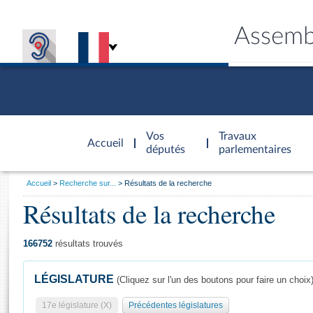
Assemb
Accèder à
la page
Vos
Travaux
Accueil
d'accueil
députés
parlementaires
Vous
Accueil
Recherche sur...
Résultats de la recherche
êtes
Résultats de la recherche
Général
ici
CONNEX
TRAVA
CONNA
DÉC
:
166752
résultats trouvés
LÉGISLATURE
(Cliquez sur l'un des boutons pour faire un choix
17e législature (X)
Précédentes législatures