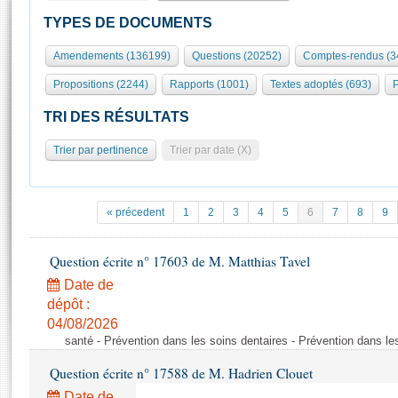
S'id
Présidence
Séance publique
Rôle et pouvoirs de l'Assemblée
Visiter l'Assemblée
TYPES DE DOCUMENTS
Fiches « Connaissance de l’Assemblée »
577 députés
Commissions et autres organes
Visite virtuelle du palais Bourbon
Amendements (136199)
Questions (20252)
Comptes-rendus (3
Organisation de l'Assemblée
Groupes politiques
Europe et International
Assister à une séance
Mot
Propositions (2244)
Rapports (1001)
Textes adoptés (693)
P
Présidence
Conférence des Présidents
Bureau
Collège des Ques
Élections législatives
Contrôle et évaluation
Accès des chercheurs à l’Assemblée
TRI DES RÉSULTATS
Congrès
Les évènements
S'inscrire
Trier par pertinence
Trier par date (X)
Pétitions
Statistiques et chiffres clés
Transparence et déontologie
Vous n'ave
Patrimoine
E
Documents de référence
« précedent
1
2
3
4
5
6
7
8
9
La Bibliothèque
( Constitution | Règlement de l'Assemblée ... )
Documents parlementaires
Les archives
Question écrite n° 17603 de M. Matthias Tavel
Projets de loi
Contacts et plan d'accès
Date de
Propositions de loi
Histoire
Photos libres de droit
dépôt :
Amendements
Juniors
04/08/2026
Textes adoptés
santé - Prévention dans les soins dentaires - Prévention dans le
Anciennes législatures
Question écrite n° 17588 de M. Hadrien Clouet
Liens vers les sites publics
Rapports d'information
Date de