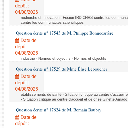
Rapports d'enquête
dépôt :
Rapports législatifs
04/08/2026
Rapports sur l'application des lois
recherche et innovation - Fusion IRD-CNRS contre les communa
Baromètre de l’application des lois
contre les communautés scientifiques
Question écrite n° 17543 de M. Philippe Bonnecarrère
Dossiers législatifs
Date de
Budget et sécurité sociale
dépôt :
04/08/2026
Questions écrites et orales
industrie - Normes et objectifs - Normes et objectifs
Comptes rendus des débats
Question écrite n° 17529 de Mme Élise Leboucher
Date de
dépôt :
04/08/2026
établissements de santé - Situation critique au centre d'accuei
- Situation critique au centre d'accueil et de crise Ginette Ama
Question écrite n° 17624 de M. Romain Baubry
Date de
dépôt :