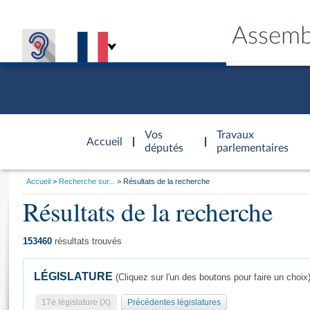
Assemb
Accèder à
la page
Vos
Travaux
Accueil
d'accueil
députés
parlementaires
Vous
Accueil
Recherche sur...
Résultats de la recherche
êtes
Résultats de la recherche
Général
ici
CONNEX
TRAVA
CONNA
DÉC
:
153460
résultats trouvés
LÉGISLATURE
(Cliquez sur l'un des boutons pour faire un choix
17e législature (X)
Précédentes législatures