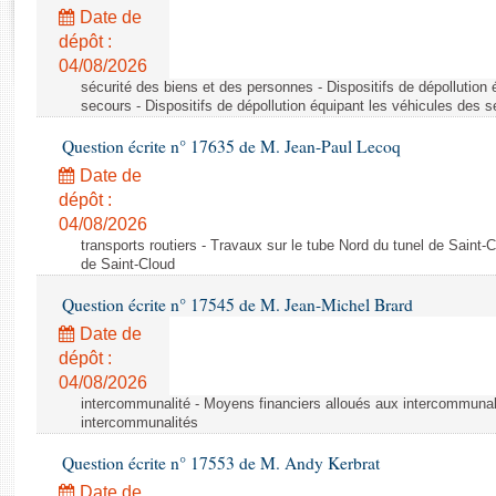
Rapports d'enquête
Date de
Rapports législatifs
dépôt :
Rapports sur l'application des lois
04/08/2026
Baromètre de l’application des lois
sécurité des biens et des personnes - Dispositifs de dépollution
secours - Dispositifs de dépollution équipant les véhicules des 
Question écrite n° 17635 de M. Jean-Paul Lecoq
Dossiers législatifs
Date de
Budget et sécurité sociale
dépôt :
Questions écrites et orales
04/08/2026
Comptes rendus des débats
transports routiers - Travaux sur le tube Nord du tunel de Saint-
de Saint-Cloud
Question écrite n° 17545 de M. Jean-Michel Brard
Date de
dépôt :
04/08/2026
intercommunalité - Moyens financiers alloués aux intercommunal
intercommunalités
Question écrite n° 17553 de M. Andy Kerbrat
Date de