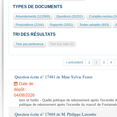
S'id
Présidence
Séance publique
Rôle et pouvoirs de l'Assemblée
Visiter l'Assemblée
TYPES DE DOCUMENTS
Fiches « Connaissance de l’Assemblée »
577 députés
Commissions et autres organes
Visite virtuelle du palais Bourbon
Amendements (122906)
Questions (20252)
Comptes-rendus (3
Organisation de l'Assemblée
Groupes politiques
Europe et International
Assister à une séance
Mot
Propositions (2244)
Rapports (1001)
Textes adoptés (693)
P
Présidence
Conférence des Présidents
Bureau
Collège des Ques
Élections législatives
Contrôle et évaluation
Accès des chercheurs à l’Assemblée
TRI DES RÉSULTATS
Congrès
Les évènements
S'inscrire
Trier par pertinence
Trier par date (X)
Pétitions
Statistiques et chiffres clés
Transparence et déontologie
Vous n'ave
Patrimoine
E
Documents de référence
« précedent
1
2
3
4
La Bibliothèque
( Constitution | Règlement de l'Assemblée ... )
Documents parlementaires
Les archives
Question écrite n° 17481 de Mme Sylvie Ferrer
Projets de loi
Contacts et plan d'accès
Date de
Propositions de loi
Histoire
Photos libres de droit
dépôt :
Amendements
Juniors
04/08/2026
Textes adoptés
bois et forêts - Quelle politique de reboisement après l'incendie
Anciennes législatures
politique de reboisement après l'incendie du massif de Fontaineb
Liens vers les sites publics
Rapports d'information
Question écrite n° 17604 de M. Philippe Latombe