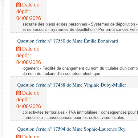
Rapports d'enquête
Date de
Rapports législatifs
dépôt :
Rapports sur l'application des lois
04/08/2026
Baromètre de l’application des lois
sécurité des biens et des personnes - Systèmes de dépollution 
et de secours - Systèmes de dépollution - Performance des véhi
Question écrite n° 17550 de Mme Émilie Bonnivard
Dossiers législatifs
Date de
Budget et sécurité sociale
dépôt :
Questions écrites et orales
04/08/2026
Comptes rendus des débats
logement - Facilité de changement du nom du titulaire d'un compt
du nom du titulaire d'un compteur électrique
Question écrite n° 17488 de Mme Virginie Duby-Muller
Date de
dépôt :
04/08/2026
collectivités territoriales - TVA immobilière : conséquences pour 
immobilière : conséquences pour les collectivités locales
Question écrite n° 17594 de Mme Sophie-Laurence Roy
Date de