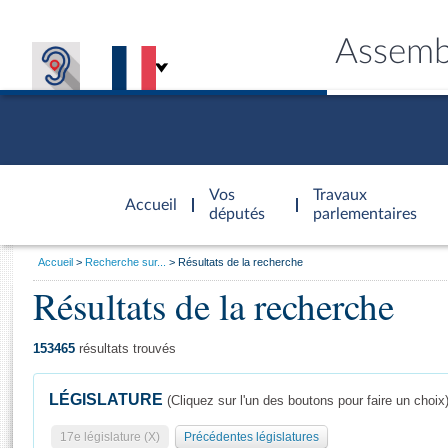
Assemb
Accèder à
la page
Vos
Travaux
Accueil
d'accueil
députés
parlementaires
Vous
Accueil
Recherche sur...
Résultats de la recherche
êtes
Résultats de la recherche
Général
ici
CONNEX
TRAVA
CONNA
DÉC
:
153465
résultats trouvés
LÉGISLATURE
(Cliquez sur l'un des boutons pour faire un choix
17e législature (X)
Précédentes législatures